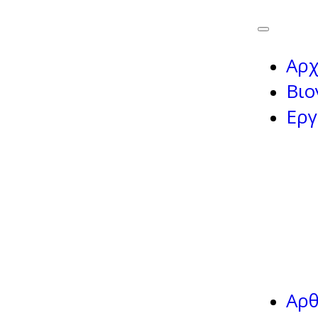
Αρχ
Βιο
Εργ
Αρ