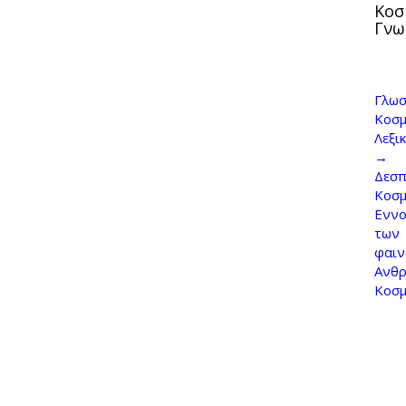
Κοσ
Γνω
Γλωσ
Κοσμ
Λεξι
→
Δεσπ
Κοσ
Εννο
των
φαι
Ανθρ
Κοσ