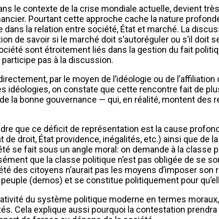
dans le contexte de la crise mondiale actuelle, devient trè
ncier. Pourtant cette approche cache la nature profondém
e dans la relation entre société, État et marché. La discus
ion de savoir si le marché doit s’autoréguler ou s’il doit 
ociété sont étroitement liés dans la gestion du fait politi
 participe pas à la discussion.
ndirectement, par le moyen de l’idéologie ou de l’affiliati
des idéologies, on constate que cette rencontre fait de pl
de la bonne gouvernance — qui, en réalité, montent des re
que ce déficit de représentation est la cause profonde 
 de droit, État providence, inégalités, etc.) ainsi que de la
iété se fait sous un angle moral: on demande à la classe
sément que la classe politique n’est pas obligée de se 
iété des citoyens n’aurait pas les moyens d’imposer son resp
peuple (demos) et se constitue politiquement pour qu’ell
entativité du système politique moderne en termes morau
tés. Cela explique aussi pourquoi la contestation prendra