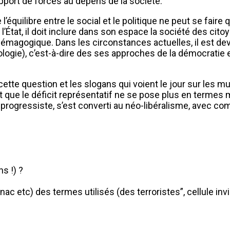
port de forces au dépens de la société.
l’équilibre entre le social et le politique ne peut se fa
e l’État, il doit inclure dans son espace la société des c
émagogique. Dans les circonstances actuelles, il est de
gie), c’est-à-dire des ses approches de la démocratie e
te question et les slogans qui voient le jour sur les mu
ut que le déficit représentatif ne se pose plus en terme
e progressiste, s’est converti au néo-libéralisme, avec c
ns !) ?
 etc) des termes utilisés (des terroristes”, cellule invisi