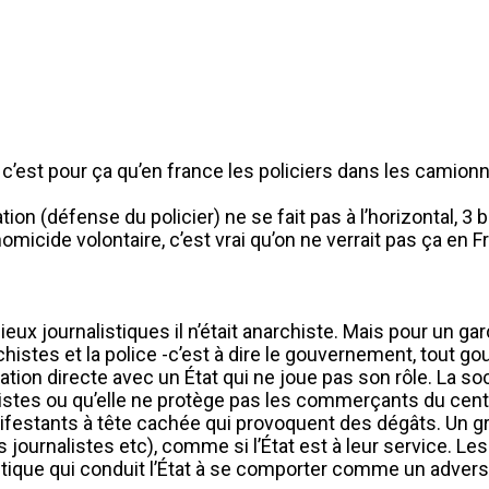
que, c’est pour ça qu’en france les policiers dans les cami
on (défense du policier) ne se fait pas à l’horizontal, 3 b
’homicide volontaire, c’est vrai qu’on ne verrait pas ça e
eux journalistiques il n’était anarchiste. Mais pour un ga
narchistes et la police -c’est à dire le gouvernement, tout
lation directe avec un État qui ne joue pas son rôle. La 
chistes ou qu’elle ne protège pas les commerçants du centr
nifestants à tête cachée qui provoquent des dégâts. Un g
journalistes etc), comme si l’État est à leur service. Les
politique qui conduit l’État à se comporter comme un advers