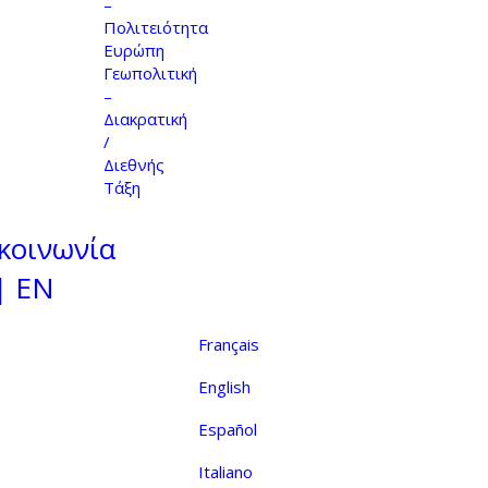
–
Πολιτειότητα
Ευρώπη
Γεωπολιτική
–
Διακρατική
/
Διεθνής
Τάξη
κοινωνία
| EN
Français
English
Español
Italiano