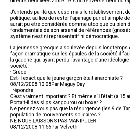
directement liées aux effets du renversement du rap
J’entends par-là que désormais le rétablissement de 
politique: au lieu de rester l’apanage pur et simple d
aurait pu être considérée comme utopique ou bien d
fondamentale de son arsenal de références (gnoséolo
système n’est ni représentatif ni démocratique.
La jeunesse grecque a soulevée depuis longtemps cet
façon dramatique sur les épaules de la société il fa
la gauche qui, ayant perdu l’avantage d’une idéologi
société.
· Grèce
Est-il exact que le jeune garçon était anarchiste ?
08/12/2008 10:08Par Maguy Day
· répondre
C’est vraiment important ? Et même s’il l’était (à 15 a
Portait-il des slips kangourou ou boxer ?
Ne pensez-vous pas que la résurgence (les 9 de Tarnac
population de mouvements solidaires ?
NE NOUS LAISSONS PAS MANIPULER.
08/12/2008 11:56Par Velveth