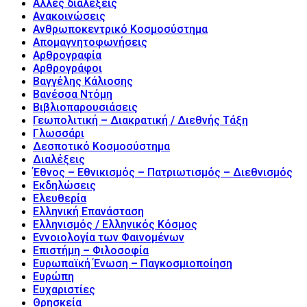
Άλλες διαλέξεις
Ανακοινώσεις
Ανθρωποκεντρικό Κοσμοσύστημα
Απομαγνητοφωνήσεις
Αρθρογραφία
Αρθρογράφοι
Βαγγέλης Κάλιοσης
Βανέσσα Ντόμη
Βιβλιοπαρουσιάσεις
Γεωπολιτική – Διακρατική / Διεθνής Τάξη
Γλωσσάρι
Δεσποτικό Κοσμοσύστημα
Διαλέξεις
Έθνος – Εθνικισμός – Πατριωτισμός – Διεθνισμός
Εκδηλώσεις
Ελευθερία
Ελληνική Επανάσταση
Ελληνισμός / Ελληνικός Κόσμος
Εννοιολογία των Φαινομένων
Επιστήμη – Φιλοσοφία
Ευρωπαϊκή Ένωση – Παγκοσμιοποίηση
Ευρώπη
Ευχαριστίες
Θρησκεία