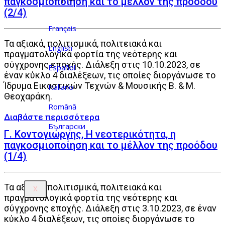
παγκοσμιοποίηση και το μέλλον της προόδου
(2/4)
Français
Τα αξιακά, πολιτισμικά, πολιτειακά και
English
πραγματολογικά φορτία της νεότερης και
σύγχρονης εποχής. Διάλεξη στις 10.10.2023, σε
Español
έναν κύκλο 4 διαλέξεων, τις οποίες διοργάνωσε το
Ίδρυμα Εικαστικών Τεχνών & Μουσικής Β. & Μ.
Italiano
Θεοχαράκη.
Română
Български
Γ. Κοντογιώργης, Η νεοτερικότητα, η
παγκοσμιοποίηση και το μέλλον της προόδου
(1/4)
Τα αξιακά, πολιτισμικά, πολιτειακά και
X
πραγματολογικά φορτία της νεότερης και
σύγχρονης εποχής. Διάλεξη στις 3.10.2023, σε έναν
κύκλο 4 διαλέξεων, τις οποίες διοργάνωσε το