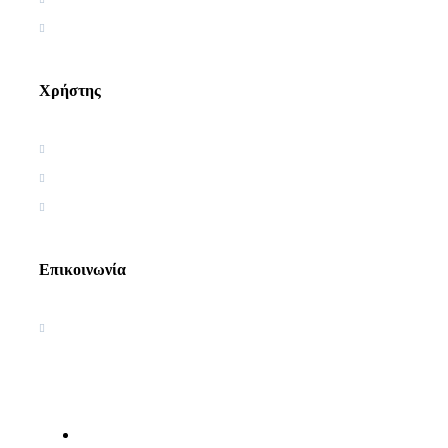
Αρθρογραφία
Χρήστης
Όροι χρήσης
Πολιτική απορρήτου
Πολιτική Cookies
Επικοινωνία
Ακαδημία Κοσμοσυστημικής
Γνωσιολογίας