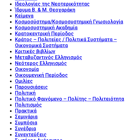
Ιδεολογίες της Νεοτερικότητας
Ίδρυμα Β. & Μ. Θεοχαράκη
Κείμενα
Κοσμοσύστημα/Κοσμοσυστημική Γνωσιολογία
Κοσμοσυστημική Ακαδημία
Κρατοκεντρική Περίοδος
Κράτος – Πολιτείες / Πολιτικά Συστήματα –
Οικονομικά Συστήματα
Κριτικές βιβλίων
Μεταβυζαντινός Ελληνισμός
Νεότερος Ελληνισμός
Οικονομία
Οικουμενική Περίοδος
Ομιλίες
Παρουσιάσεις
Πολιτική
Πολιτικό Φαινόμενο – Πολίτης – Πολιτειότητα
Πολιτισμός
Πρακτικά
Σεμινάρια
Συμπόσια
Συνέδρια
Συνεντεύξεις