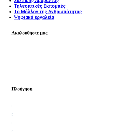
Σωτήρης Αμάραντος
Τηλεοπτικές Εκπομπές
Το Μέλλον της Ανθρωπότητας
Ψηφιακά εργαλεία
Ακολουθήστε μας
Πλοήγηση
Αρχική
Βιογραφία
Ελληνική Εργογραφία
Ξένη Εργογραφία