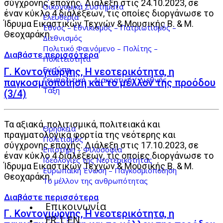
σύγχρονης εποχής. Διάλεξη στις 24.10.2023, σε
Οικονομικά Συστήματα
έναν κύκλο 4 διαλέξεων, τις οποίες διοργάνωσε το
Ελευθερία
Ίδρυμα Εικαστικών Τεχνών & Μουσικής Β. & Μ.
Έθνος – Εθνικισμός – Πατριωτισμός –
Θεοχαράκη.
Διεθνισμός
Πολιτικό Φαινόμενο – Πολίτης –
Πολιτειότητα
Ευρώπη
Γ. Κοντογιώργης, Η νεοτερικότητα, η
Γεωπολιτική – Διακρατική / Διεθνής
παγκοσμιοποίηση και το μέλλον της προόδου
Τάξη
(3/4)
Τα αξιακά, πολιτισμικά, πολιτειακά και
Θρησκεία
πραγματολογικά φορτία της νεότερης και
Πολιτισμός
σύγχρονης εποχής. Διάλεξη στις 17.10.2023, σε
Επιστήμη – Φιλοσοφία
έναν κύκλο 4 διαλέξεων, τις οποίες διοργάνωσε το
Ιδεολογίες της Νεοτερικότητας
Ίδρυμα Εικαστικών Τεχνών & Μουσικής Β. & Μ.
Ευρωπαϊκή Ένωση – Παγκοσμιοποίηση
Θεοχαράκη.
Το μέλλον της ανθρωπότητας
Επικοινωνία
Γ. Κοντογιώργης, Η νεοτερικότητα, η
FR | EN