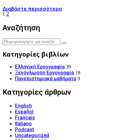
2
1
Αναζήτηση
Κατηγορίες βιβλίων
Ελληνική Εργογραφία
39
Ξενόγλωσση Εργογραφία
18
Πανεπιστημιακά μαθήματα
9
Κατηγορίες άρθρων
English
Español
Français
Italiano
Podcast
Uncategorized