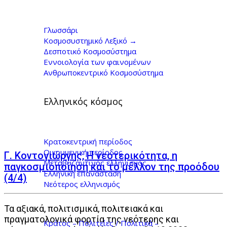
Ίδρυμα Β. & Μ.
Θεοχαράκη Αρχεία -
Γλωσσάρι
Κοσμοσυστημικό Λεξικό →
Γιώργος Κοντογιώργης
Δεσποτικό Κοσμοσύστημα
Εννοιολογία των φαινομένων
Ανθρωποκεντρικό Κοσμοσύστημα
Ελληνικός κόσμος
Κρατοκεντρική περίοδος
Οικουμενική περίοδος
Γ. Κοντογιώργης, Η νεοτερικότητα, η
Μεταβυζαντινός ελληνισμός
παγκοσμιοποίηση και το μέλλον της προόδου
Ελληνική επανάσταση
(4/4)
Νεότερος ελληνισμός
Τα αξιακά, πολιτισμικά, πολιτειακά και
πραγματολογικά φορτία της νεότερης και
Κράτος – Πολιτείες / Πολιτικά –