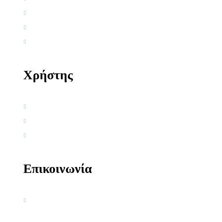
Ελληνική Εργογραφία
Ξένη Εργογραφία
Αρθρογραφία
Χρήστης
Όροι χρήσης
Πολιτική απορρήτου
Πολιτική Cookies
Επικοινωνία
Ακαδημία Κοσμοσυστημικής
Γνωσιολογίας