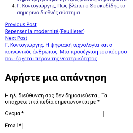
Γ. Κοντογιώργης, Πως βλέπει ο Θουκυδίδης το
σημερινό διεθνές σύστημα
Previous Post
Repenser la modernité (Feuilleter)
Next Post
Γ. Κοντογιώργης, Η ψηφιακή τεχνολογία και ο
κοινωνικός άνθρωπος. Μια προσέγγιση του κόσμου
που έρχεται πέραν της νεοτερικότητας
Αφήστε μια απάντηση
Η ηλ. διεύθυνση σας δεν δημοσιεύεται.
Τα
υποχρεωτικά πεδία σημειώνονται με
*
Όνομα
*
Email
*