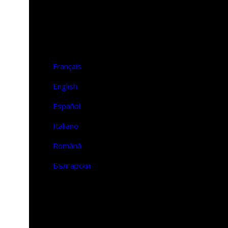
Επικοινωνία
FR | EN
Français
English
Español
Italiano
Română
Български