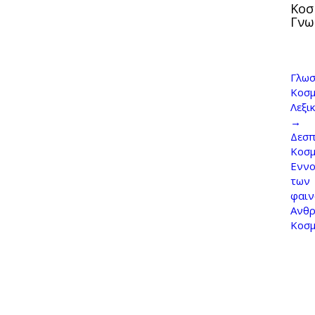
Κοσ
Γνω
Γλωσ
Κοσμ
Λεξι
→
Δεσπ
Κοσ
Εννο
των
φαι
Ανθρ
Κοσ