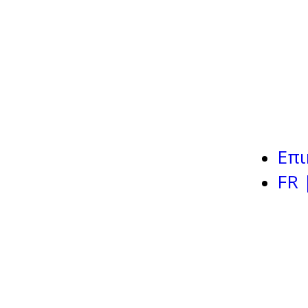
Επι
FR 