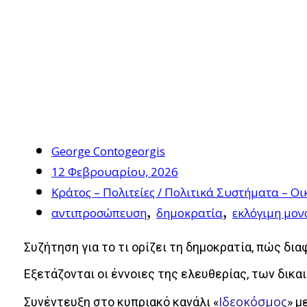
George Contogeorgis
12 Φεβρουαρίου, 2026
Κράτος – Πολιτείες / Πολιτικά Συστήματα – 
,
,
αντιπροσώπευση
δημοκρατία
εκλόγιμη μον
Συζήτηση για το τι ορίζει τη δημοκρατία, πώς δι
Εξετάζονται οι έννοιες της ελευθερίας, των δικα
Ιδεοκόσμος
Συνέντευξη στο κυπριακό κανάλι «
» μ