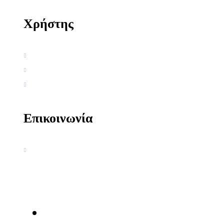
Χρήστης
Όροι χρήσης
Πολιτική απορρήτου
Πολιτική Cookies
Επικοινωνία
Ακαδημία Κοσμοσυστημικής
Γνωσιολογίας