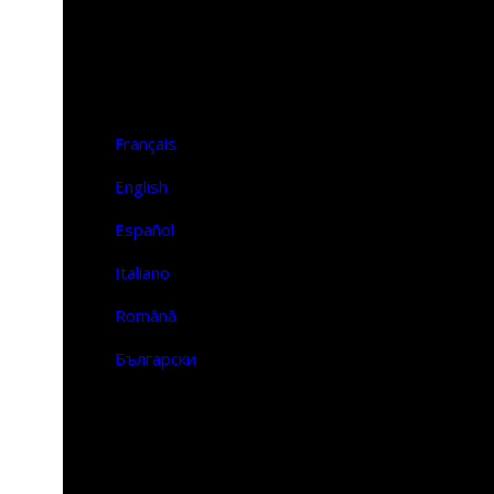
Επικοινωνία
FR | EN
Français
English
Español
Italiano
Română
Български