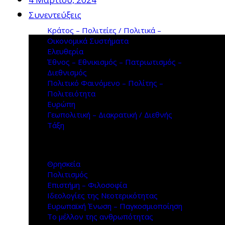
Συνεντεύξεις
Κράτος – Πολιτείες / Πολιτικά –
Οικονομικά Συστήματα
Ελευθερία
Έθνος – Εθνικισμός – Πατριωτισμός –
Διεθνισμός
Πολιτικό Φαινόμενο – Πολίτης –
Πολιτειότητα
Ευρώπη
Γεωπολιτική – Διακρατική / Διεθνής
Τάξη
Θρησκεία
Πολιτισμός
Επιστήμη – Φιλοσοφία
Ιδεολογίες της Νεοτερικότητας
Ευρωπαϊκή Ένωση – Παγκοσμιοποίηση
Το μέλλον της ανθρωπότητας