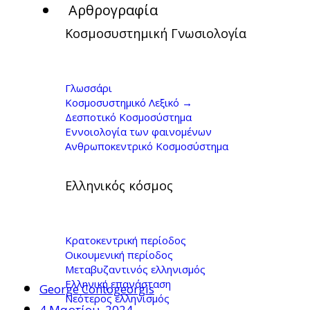
Αρθρογραφία
Κοσμοσυστημική Γνωσιολογία
Γ. Κοντογιώργης, 50
χρόνια
Γλωσσάρι
Κοσμοσυστημικό Λεξικό →
μεταπολίτευσης
Δεσποτικό Κοσμοσύστημα
Εννοιολογία των φαινομένων
Ανθρωποκεντρικό Κοσμοσύστημα
Ελληνικός κόσμος
Κρατοκεντρική περίοδος
Οικουμενική περίοδος
Μεταβυζαντινός ελληνισμός
Ελληνική επανάσταση
George Contogeorgis
Νεότερος ελληνισμός
4 Μαρτίου, 2024