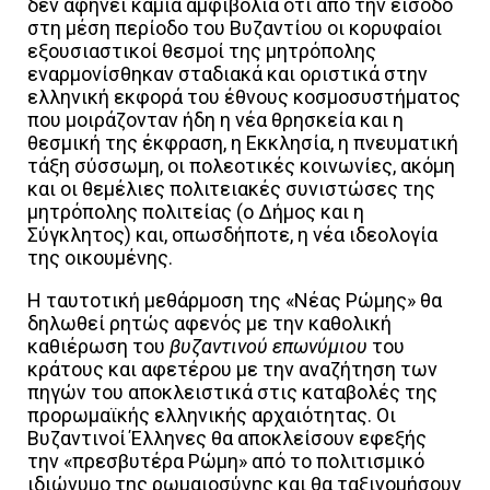
δεν αφήνει καμία αμφιβολία ότι από την είσοδο
στη μέση περίοδο του Βυζαντίου οι κορυφαίοι
εξουσιαστικοί θεσμοί της μητρόπολης
εναρμονίσθηκαν σταδιακά και οριστικά στην
ελληνική εκφορά του έθνους κοσμοσυστήματος
που μοιράζονταν ήδη η νέα θρησκεία και η
θεσμική της έκφραση, η Εκκλησία, η πνευματική
τάξη σύσσωμη, οι πολεοτικές κοινωνίες, ακόμη
και οι θεμέλιες πολιτειακές συνιστώσες της
μητρόπολης πολιτείας (ο Δήμος και η
Σύγκλητος) και, οπωσδήποτε, η νέα ιδεολογία
της οικουμένης.
Η ταυτοτική μεθάρμοση της «Νέας Ρώμης» θα
δηλωθεί ρητώς αφενός με την καθολική
καθιέρωση του
βυζαντινού
επωνύμιου
του
κράτους και αφετέρου με την αναζήτηση των
πηγών του αποκλειστικά στις καταβολές της
προρωμαϊκής ελληνικής αρχαιότητας. Οι
Βυζαντινοί Έλληνες θα αποκλείσουν εφεξής
την «πρεσβυτέρα Ρώμη» από το πολιτισμικό
ιδιώνυμο της ρωμαιοσύνης και θα ταξινομήσουν