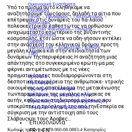
Οικονομικά Συστήματα
Ύπό το πρίσμα αυτό κληθήκαμε να
Ελευθερία
αναζητήσουμε τουςόρους, δηλαδή τα αίτια που
Έθνος – Εθνικισμός – Πατριωτισμός –
επέτρεψαν στις δυνάμεις του πα-λαιού
Διεθνισμός
πολεοκεντρικού καθεστώτος να ορθώσουν
Πολιτικό Φαινόμενο – Πολίτης –
αναχώματαστο εσωτερικό της βυζαντινής
Πολιτειότητα
κοσμόπολης, έτσι ώστε να οδη-γήσουν εντέλει
Ευρώπη
στην ανάσχεση του ελληνικού δρόμου προςτη
Γεωπολιτική – Διακρατική / Διεθνής
μεγάλη κλίμακα και στην επιδιαιτησία των
Τάξη
δυνάμεων τηςπεριφέρειας.Η αναζήτηση μιας
απάντησης στο συγκεκριμένο ερώτη-μα μας
φέρνει αντιμέτωπους με τις νέες
πραγματικότητες πουδιαμορφώνονται στη
Θρησκεία
δεσποτική περιφέρεια της ανθρωποκε- ντρικής
Πολιτισμός
οικουμένης ως αποτέλεσμα της μετακένωσης
Επιστήμη – Φιλοσοφία
τωνπαραμέτρων της μεγάλης κλίμακας σε
Ιδεολογίες της Νεοτερικότητας
αυτήν, καθώς και στηδιαφορά φύσεως που
Ευρωπαϊκή Ένωση – Παγκοσμιοποίηση
υποκρύπτει η πρόσληψή της από τηνΕσπερία σε
Το μέλλον της ανθρωπότητας
σύγκριση με την αντίστοιχη από τους
Σλάβουςκαι τους Άραβες…
Επικοινωνία
FR | EN
Κωδικός προϊόντος:
978-960-08-0883-4
Κατηγορίες: