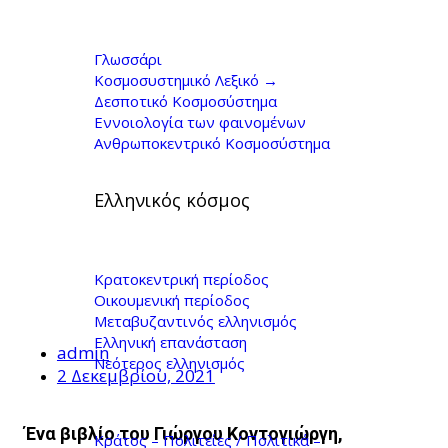
Το ελληνικό
Κοσμοσύστημα
Γλωσσάρι
Κοσμοσυστημικό Λεξικό →
(Τόμος Ε') - Γιώργος
Δεσποτικό Κοσμοσύστημα
Εννοιολογία των φαινομένων
Ανθρωποκεντρικό Κοσμοσύστημα
Κοντογιώργης
Ελληνικός κόσμος
Κρατοκεντρική περίοδος
Οικουμενική περίοδος
Μεταβυζαντινός ελληνισμός
Ελληνική επανάσταση
admin
Νεότερος ελληνισμός
2 Δεκεμβρίου, 2021
Ένα βιβλίο του Γιώργου Κοντογιώργη,
Κράτος – Πολιτείες / Πολιτικά –