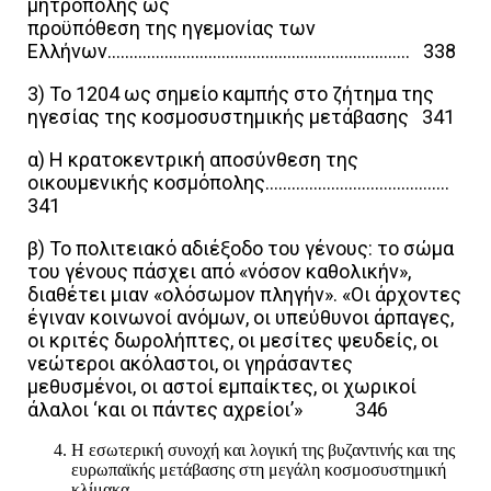
μητρόπολης ως
προϋπόθεση της ηγεμονίας των
Ελλήνων…………………………………………………………… 338
3) Το 1204 ως σημείο καμπής στο ζήτημα της
ηγεσίας της κοσμοσυστημικής μετάβασης 341
α) Η κρατοκεντρική αποσύνθεση της
οικουμενικής κοσμόπολης……………………………………
341
β) Το πολιτειακό αδιέξοδο του γένους: το σώμα
του γένους πάσχει από «νόσον καθολικήν»,
διαθέτει μιαν «ολόσωμον πληγήν». «Οι άρχοντες
έγιναν κοινωνοί ανόμων, οι υπεύθυνοι άρπαγες,
οι κριτές δωρολήπτες, οι μεσίτες ψευδείς, οι
νεώτεροι ακόλαστοι, οι γηράσαντες
μεθυσμένοι, οι αστοί εμπαίκτες, οι χωρικοί
άλαλοι ‘και οι πάντες αχρείοι’» 346
Η εσωτερική συνοχή και λογική της βυζαντινής και της
ευρωπαϊκής μετάβασης στη μεγάλη κοσμοσυστημική
κλίμακα…………………………………………………