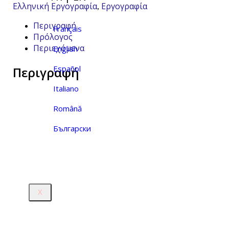
Ελληνική Εργογραφία
Εργογραφία
,
Περιγραφή
Français
Πρόλογος
Περιεχόμενα
English
Español
Περιγραφή
Italiano
Română
Български
X