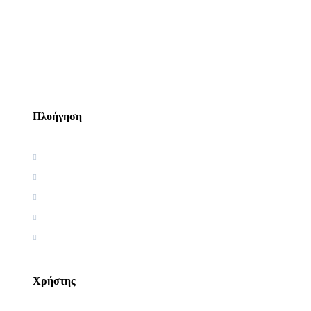
Πλοήγηση
Αρχική
Βιογραφία
Ελληνική Εργογραφία
Ξένη Εργογραφία
Αρθρογραφία
Χρήστης