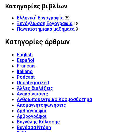
Κατηγορίες βιβλίων
Ελληνική Εργογραφία
39
Ξενόγλωσση Εργογραφία
18
Πανεπιστημιακά μαθήματα
9
Κατηγορίες άρθρων
English
Español
Français
Italiano
Podcast
Uncategorized
Άλλες διαλέξεις
Ανακοινώσεις
Ανθρωποκεντρικό Κοσμοσύστημα
Απομαγνητοφωνήσεις
Αρθρογραφία
Αρθρογράφοι
Βαγγέλης Κάλιοσης
Βανέσσα Ντόμη