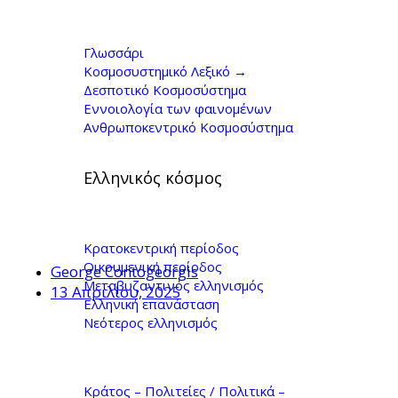
Ιστορία της Νεότερης
Ελλάδας - Γιώργος
Γλωσσάρι
Κοσμοσυστημικό Λεξικό →
Κοντογιώργης
Δεσποτικό Κοσμοσύστημα
Εννοιολογία των φαινομένων
Ανθρωποκεντρικό Κοσμοσύστημα
Ελληνικός κόσμος
Κρατοκεντρική περίοδος
Οικουμενική περίοδος
George Contogeorgis
Μεταβυζαντινός ελληνισμός
13 Απριλίου, 2025
Ελληνική επανάσταση
Νεότερος ελληνισμός
Κράτος – Πολιτείες / Πολιτικά –