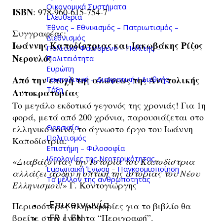
Οικονομικά Συστήματα
ISBN
: 978-960-615-754-7
Ελευθερία
Έθνος – Εθνικισμός – Πατριωτισμός –
Συγγραφέας:
Διεθνισμός
Ιωάννης Καποδίστριας και Ιακωβάκης Ρίζος
Πολιτικό Φαινόμενο – Πολίτης –
Νερουλός
Πολιτειότητα
Ευρώπη
Από την εποχή της αλώσεως της Ανατολικής
Γεωπολιτική – Διακρατική / Διεθνής
Τάξη
Αυτοκρατορίας
Το μεγάλο εκδοτικό γεγονός της χρονιάς! Για 1η
φορά, μετά από 200 χρόνια, παρουσιάζεται στο
Θρησκεία
ελληνικό κοινό, το άγνωστο έργο του Ιωάννη
Πολιτισμός
Καποδίστρια.
Επιστήμη – Φιλοσοφία
Ιδεολογίες της Νεοτερικότητας
«
Διαβάζοντας την Ιστορία του Καποδίστρια
Ευρωπαϊκή Ένωση – Παγκοσμιοποίηση
αλλάζει άρδην η οπτική της ιστορίας του Νέου
Το μέλλον της ανθρωπότητας
Ελληνισμού!
» Γ. Κοντογιώργης
Επικοινωνία
Περισσότερες πληροφορίες για το βιβλίο θα
FR | EN
βρείτε στην ενότητα “Περιγραφή”.