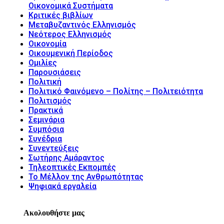
Οικονομικά Συστήματα
Κριτικές βιβλίων
Μεταβυζαντινός Ελληνισμός
Νεότερος Ελληνισμός
Οικονομία
Οικουμενική Περίοδος
Ομιλίες
Παρουσιάσεις
Πολιτική
Πολιτικό Φαινόμενο – Πολίτης – Πολιτειότητα
Πολιτισμός
Πρακτικά
Σεμινάρια
Συμπόσια
Συνέδρια
Συνεντεύξεις
Σωτήρης Αμάραντος
Τηλεοπτικές Εκπομπές
Το Μέλλον της Ανθρωπότητας
Ψηφιακά εργαλεία
Ακολουθήστε μας