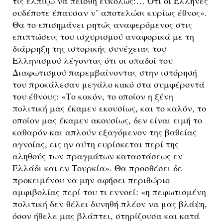
τις ελπίζω να πεισθή ευκόλως:… Ότι οι Έλληνες
ουδέποτε έπαυσαν ν’ αποτελώσι κυρίως έθνος».
Θα το επισημάνει ρητώς αναφερόμενος στις
επιπτώσεις του ισχυρισμού αναφορικά με τη
διάρρηξη της ιστορικής συνέχειας του
Ελληνισμού λέγοντας ότι οι οπαδοί του
Διαφωτισμού παρεμβαίνοντας στην ιστόρησή
του προκάλεσαν μεγάλο κακό στα συμφέροντά
του έθνους: «Το κακόν, το οποίον η ξένη
πολιτική μας έκαμεν εκουσίως, και το καλόν, το
οποίον μας έκαμεν ακουσίως, δεν είναι ειμή το
καθαρόν και απλούν εξαγόμενον της βαθείας
αγνοίας, εις ην αύτη ευρίσκεται περί της
αληθούς των πραγμάτων καταστάσεως εν
Ελλάδι και εν Τουρκία». Θα προσθέσει δε
προκειμένου να μην αφήσει περιθώριο
αμφιβολίας περί του τι εννοεί: «η πεφωτισμένη
πολιτική δεν θέλει δυνηθή πλέον να μας βλάψη,
όσον ήθελε μας βλάπτει, στηρίζουσα και κατά