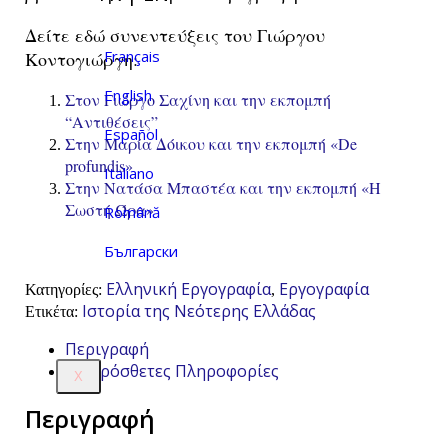
Δείτε εδώ συνεντεύξεις του Γιώργου
Français
Κοντογιώργη:
English
Στον Γιώργο Σαχίνη και την εκπομπή
“Αντιθέσεις”
Español
Στην Μαρία Δόικου και την εκπομπή «De
profundis»
Italiano
Στην Νατάσα Μπαστέα και την εκπομπή «Η
Σωστή Ώρα»
Română
Български
Ελληνική Εργογραφία
Εργογραφία
Κατηγορίες:
,
Ιστορία της Νεότερης Ελλάδας
Ετικέτα:
Περιγραφή
Επιπρόσθετες Πληροφορίες
X
Περιγραφή