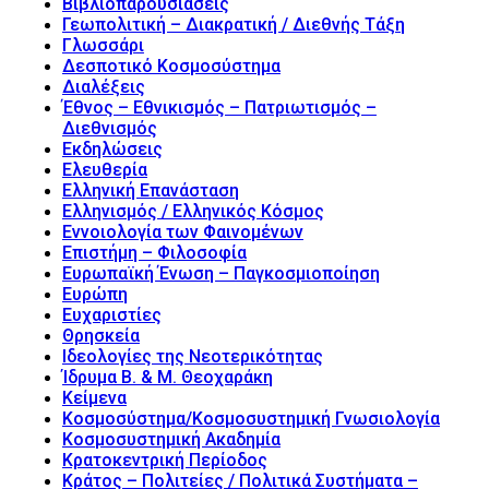
Βιβλιοπαρουσιάσεις
Γεωπολιτική – Διακρατική / Διεθνής Τάξη
Γλωσσάρι
Δεσποτικό Κοσμοσύστημα
Διαλέξεις
Έθνος – Εθνικισμός – Πατριωτισμός –
Διεθνισμός
Εκδηλώσεις
Ελευθερία
Ελληνική Επανάσταση
Ελληνισμός / Ελληνικός Κόσμος
Εννοιολογία των Φαινομένων
Επιστήμη – Φιλοσοφία
Ευρωπαϊκή Ένωση – Παγκοσμιοποίηση
Ευρώπη
Ευχαριστίες
Θρησκεία
Ιδεολογίες της Νεοτερικότητας
Ίδρυμα Β. & Μ. Θεοχαράκη
Κείμενα
Κοσμοσύστημα/Κοσμοσυστημική Γνωσιολογία
Κοσμοσυστημική Ακαδημία
Κρατοκεντρική Περίοδος
Κράτος – Πολιτείες / Πολιτικά Συστήματα –