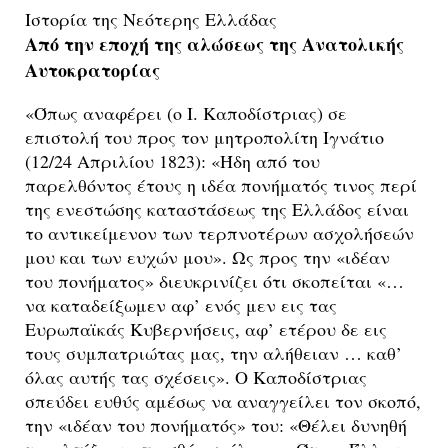
Ιστορία της Νεότερης Ελλάδας
Από την εποχή της αλώσεως της Ανατολικής
Αυτοκρατορίας
«Όπως αναφέρει (ο Ι. Καποδίστριας) σε
επιστολή του προς τον μητροπολίτη Ιγνάτιο
(12/24 Απριλίου 1823): «Ήδη από του
παρελθόντος έτους η ιδέα πονήματός τινος περί
της ενεστώσης καταστάσεως της Ελλάδος είναι
το αντικείμενον των τερπνοτέρων ασχολήσεών
μου και των ευχών μου». Ως προς την «ιδέαν
του πονήματος» διευκρινίζει ότι σκοπείται «…
να καταδείξωμεν αφ’ ενός μεν εις τας
Ευρωπαϊκάς Κυβερνήσεις, αφ’ ετέρου δε εις
τους συμπατριώτας μας, την αλήθειαν … καθ’
όλας αυτής τας σχέσεις». Ο Καποδίστριας
σπεύδει ευθύς αμέσως να αναγγείλει τον σκοπό,
την «ιδέαν του πονήματός» του: «Θέλει δυνηθή