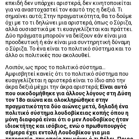
επειδή δεν υπάρχει αριστερά, δεν κινητοποιείται
για να αναστοχαστεί τον εαυτό της η δεξιά. Τι
σημαίνει αυτό; Στην πραγματικότητα, θα το δούμε
όχι με το τι δηλώνει μια αριστερά, όπως ο Σύριζα,
αλλά ουσιαστικά με τι ευαγγελίζεται και πράττει.
Δύο πράγματα μπορούν να δείξουν εάν είναι μια
προοδευτική ή εάν είναι μια συντηρητική δύναμη
ο Σύριζα. Το ένα είναι το πολιτικό σύστημα και το
άλλο οι πολιτικές που ακολουθεί.
Λοιπόν, ως προς το πολιτικό σύστημα…
Αμφισβητεί κανείς ότι το πολιτικό σύστημα που
ευαγγελίζεται η αριστερά είναι το ίδιο από την
άκρα δεξιά μέχρι την άκρα αριστερά;
Είναι αυτό
που οικοδομήθηκε για άλλους λόγους στη Δύση
τον 18ο αιώνα και ολοκληρώθηκε στην
πραγματικότητα δύο αιώνες μετά, δηλαδή ένα
πολιτικό σύστημα λουδοβίκειας κοπής όπου η
μόνη διαφορά είναι ότι ο μεν Λουδοβίκος ήταν
ιδιοκτήτης και ισόβιος, ενώ ο πρωθυπουργός
σήμερα έχει εντολή Λουδοβίκου για μια
τετραετία, την οποία την κάνει ό,τι θέλει. Ποιος