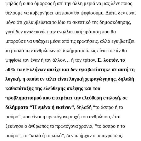
ψηλός ή ο πιο όμορφος ή απ’ την άλλη μεριά να μας λένε ποιος
θέλουμε να κυβερνήσει και ποιον θα ψηφίσουμε. Διότι, δεν είναι
μόνο ότι χαλκυβεύεται το ίδιο το σκεπτικό της δημοσκόπησης,
γιατί δεν αναδεικνύει την εναλλακτική πρόταση που θα
μπορούσε να υπάρχει μέσα από τις ερωτήσεις, αλλά εγκιβωτίζει
το μυαλό των ανθρώπων σε διλήμματα όπως είναι το εάν θα
ψηφίσω τον έναν ή τον άλλον… ή τον τρίτον.
Ε, λοιπόν, το
50% των Ελλήνων απείχε και δεν εγκιβωτίστηκε σε αυτή τη
λογική, η οποία εν τέλει είναι λογική χειραγώγησης, δηλαδή
καθυπόταξης της ελεύθερης σκέψης και του
προβληματισμού που επιτρέπει την ελεύθερη επιλογή, σε
διλήμματα “Ή εμένα ή εκείνον”
, δηλαδή “το άσπρο ή το
μαύρο”, που είναι η πρωτόγονη αρχή του ανθρώπου, έτσι
ξεκίνησε ο άνθρωπος τα πρωτόγονα χρόνια, “το άσπρο ή το
μαύρο”, το “καλό ή το κακό”, δεν υπήρχαν οι αποχρώσεις.