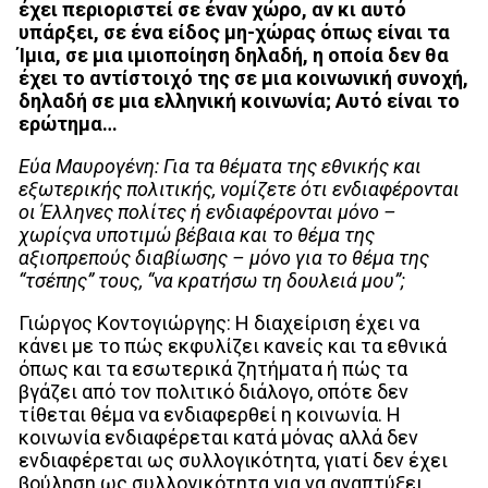
έχει περιοριστεί σε έναν χώρο, αν κι αυτό
υπάρξει, σε ένα είδος μη-χώρας όπως είναι τα
Ίμια, σε μια ιμιοποίηση δηλαδή, η οποία δεν θα
έχει το αντίστοιχό της σε μια κοινωνική συνοχή,
δηλαδή σε μια ελληνική κοινωνία; Αυτό είναι το
ερώτημα…
Εύα Μαυρογένη: Για τα θέματα της εθνικής και
εξωτερικής πολιτικής, νομίζετε ότι ενδιαφέρονται
οι Έλληνες πολίτες ή ενδιαφέρονται μόνο –
χωρίςνα υποτιμώ βέβαια και το θέμα της
αξιοπρεπούς διαβίωσης – μόνο για το θέμα της
“τσέπης” τους, “να κρατήσω τη δουλειά μου”;
Γιώργος Κοντογιώργης: Η διαχείριση έχει να
κάνει με το πώς εκφυλίζει κανείς και τα εθνικά
όπως και τα εσωτερικά ζητήματα ή πώς τα
βγάζει από τον πολιτικό διάλογο, οπότε δεν
τίθεται θέμα να ενδιαφερθεί η κοινωνία. Η
κοινωνία ενδιαφέρεται κατά μόνας αλλά δεν
ενδιαφέρεται ως συλλογικότητα, γιατί δεν έχει
βούληση ως συλλογικότητα για να αναπτύξει