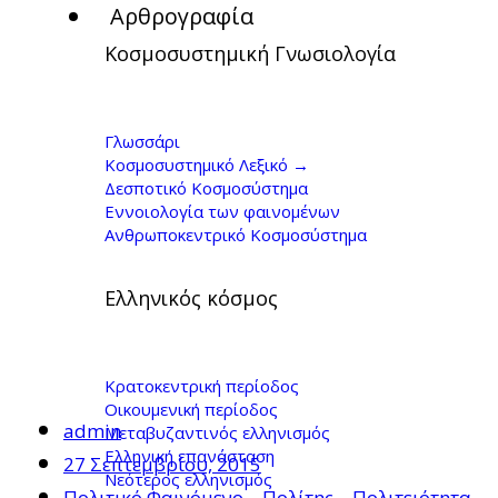
Αρθρογραφία
Κοσμοσυστημική Γνωσιολογία
Ο Γιώργος
Κοντογιώργης στην
Γλωσσάρι
Κοσμοσυστημικό Λεξικό →
ΕΡΤopen, 21/9/2015
Δεσποτικό Κοσμοσύστημα
Εννοιολογία των φαινομένων
Ανθρωποκεντρικό Κοσμοσύστημα
Ελληνικός κόσμος
Κρατοκεντρική περίοδος
Οικουμενική περίοδος
admin
Μεταβυζαντινός ελληνισμός
Ελληνική επανάσταση
27 Σεπτεμβρίου, 2015
Νεότερος ελληνισμός
Πολιτικό Φαινόμενο – Πολίτης – Πολιτειότητα