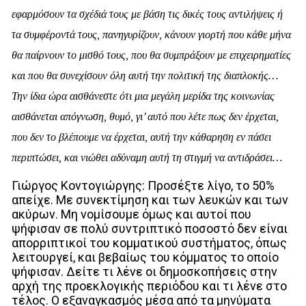
εφαρμόσουν τα σχέδιά τους με βάση τις δικές τους αντιλήψεις ή
τα συμφέροντά τους, πανηγυρίζουν, κάνουν γιορτή που κάθε μήνα
θα παίρνουν το μισθό τους, που θα συμπράξουν με επιχειρηματίες
και που θα συνεχίσουν όλη αυτή την πολιτική της διαπλοκής…
Την ίδια ώρα αισθάνεστε ότι μια μεγάλη μερίδα της κοινωνίας
αισθάνεται απόγνωση, θυμό, γι’ αυτό που λέτε πως δεν έρχεται,
που δεν το βλέπουμε να έρχεται, αυτή την κάθαρηση εν πάσει
περιπτώσει, και νιώθει αδύναμη αυτή τη στιγμή να αντιδράσει…
Γιώργος Κοντογιώργης: Προσέξτε λίγο, το 50%
απείχε. Με συνεκτίμηση και των λευκών και των
ακύρων. Μη νομίσουμε όμως και αυτοί που
ψήφισαν σε πολύ συντριπτικό ποσοστό δεν είναι
απορριπτικοί του κομματικού συστήματος, όπως
λειτουργεί, και βεβαίως του κόμματος το οποίο
ψήφισαν. Δείτε τι λένε οι δημοσκοπήσεις στην
αρχή της προεκλογικής περιόδου και τι λένε στο
τέλος. Ο εξαναγκασμός μέσα από τα μηνύματα