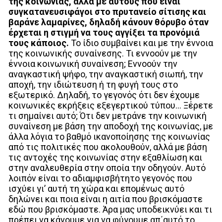
της κοινωνίας, αλλά με αυτούς που είναι
συγκατανευσιφάγοι στο πρυτανείο σίτισης και
βαράνε λαμαρίνες, δηλαδή κάνουν θόρυβο όταν
έρχεται η στιγμή να τους αγγίξει τα προνόμιά
τους κάποιος.
Το ίδιο συμβαίνει και με την έννοια
της κοινωνικής συναίνεσης. Τι εννοούν με την
έννοια κοινωνική συναίνεση; Εννοούν την
αναγκαστική ψήφο, την αναγκαστική σιωπή, την
αποχή, την ιδιώτευση ή τη φυγή τους στο
εξωτερικό. Δηλαδή, το γεγονός ότι δεν έχουμε
κοινωνικές εκρήξεις εξεγερτικού τύπου… Ξέρετε
τι σημαίνει αυτό; Ότι δεν μετράνε την κοινωνική
συναίνεση με βάση την αποδοχή της κοινωνίας, με
άλλα λόγια το βαθμό ικανοποίησης της κοινωνίας
από τις πολιτικές που ακολουθούν, αλλά με βάση
τις αντοχές της κοινωνίας στην εξαθλίωση και
στην αναλευθερία στην οποία την οδηγούν. Αυτό
λοιπόν είναι το αδιαμφισβήτητο γεγονός που
ισχύει γι’ αυτή τη χώρα και επομένως αυτό
δηλώνει και ποια είναι η αιτία που βρισκόμαστε
εδώ που βρισκόμαστε. Άρα μας υποδεικνύει και τι
πρέπει να κάνουμε για να φύγουμε απ΄αυτό το