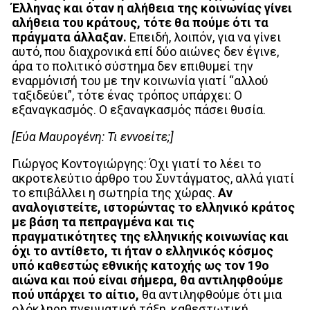
Έλληνας και όταν η αλήθεια της κοινωνίας γίνει
αλήθεια του κράτους, τότε θα πούμε ότι τα
πράγματα άλλαξαν.
Επειδή, λοιπόν, για να γίνει
αυτό, που διαχρονικά επί δύο αιώνες δεν έγινε,
άρα το πολιτικό σύστημα δεν επιθυμεί την
εναρμόνισή του με την κοινωνία γιατί “αλλού
ταξιδεύει”, τότε ένας τρόπος υπάρχει: Ο
εξαναγκασμός. Ο εξαναγκασμός πάσει θυσία.
[Εύα Μαυρογένη:
Τι εννοείτε;]
Γιώργος Κοντογιώργης: Όχι γιατί το λέει το
ακροτελεύτιο άρθρο του Συντάγματος, αλλά γιατί
το επιβάλλει η σωτηρία της χώρας.
Αν
αναλογιστείτε, ιστορώντας το ελληνικό κράτος
με βάση τα πεπραγμένα και τις
πραγματικότητες της ελληνικής κοινωνίας και
όχι το αντίθετο, τι ήταν ο ελληνικός κόσμος
υπό καθεστώς εθνικής κατοχής ως τον 19ο
αιώνα και πού είναι σήμερα, θα αντιληφθούμε
πού υπάρχει το αίτιο,
θα αντιληφθούμε ότι μια
ολόκληρη πνευματική τάξη, καθεστωτική,