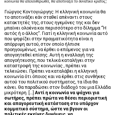
κοινωνία θα απελευθερωθεί, θα αποτινάξει το δυνατικό κράτος;
Γιώργος Κοντογιώργης: Η ελληνική κοινωνία θα
το αποτινάξει εάν σταθεί απέναντι στους
κατακτητές της, στους ηγεμόνες της και δεν
μπαίνει ολοένα και περισσότερο στο δίλημμα “Ή
αυτός ή ο άλλος”. Γιατί η ελληνική κοινωνία αυτό
που ψηφίζει στην πραγματικότητα είναι η
απόρριψη αυτού, στον οποίο ήλπισε
προηγουμένως, να έρθει ο επόμενος για να
απογοητεθεί επίσης. Αυτή η εναλλαγή της
απογοήτευσης, που τελικά καταλήγει στην
καταστροφή της κοινωνίας , πρέπει να
τελειώσει. Πρέπει να καταλάβει η ελληνική
κοινωνία ότι όποιος και να έρθει στις συνθήκες
αυτού του πολιτικού συστήματος, τα ίδια θα
κάνει. Θα παραδώσει στον διάδοχό του μια Ελλάδα
μικρότερη. […]
Αντί η κοινωνία να ψάχνει για
σωτήρες, πρέπει πρώτα να θέσει περιοριστική
και απαγορευτική κατάσταση στο υπάρχον
κομματικό σύστημα,
ώστε να βγουν οι
πολιτικές εκείνες δυνάμεις, να