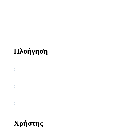
Πλοήγηση
Αρχική
Βιογραφία
Ελληνική Εργογραφία
Ξένη Εργογραφία
Αρθρογραφία
Χρήστης