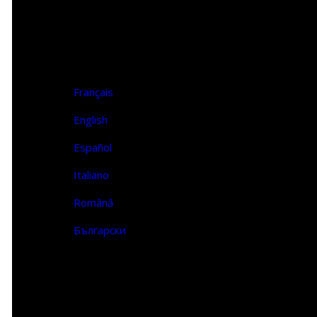
Επικοινωνία
FR | EN
Français
English
Español
Italiano
Română
Български