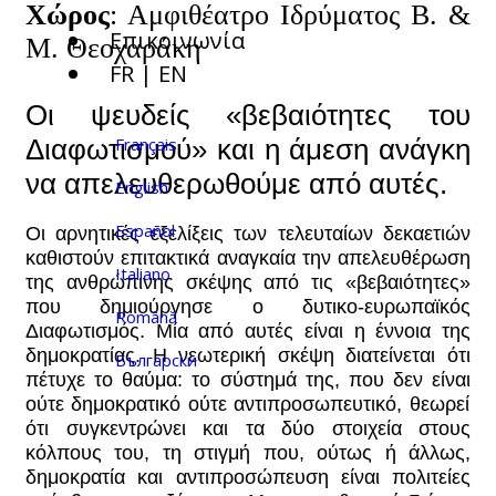
Χώρ
ο
ς
: Αμφιθέατρ
ο
Ιδρύματ
ο
ς Β. &
Επικοινωνία
Μ. Θε
ο
χαράκη
FR | EN
Ο
ι ψευδείς «βεβαιότητες τ
ο
υ
Français
Διαφωτισμ
ο
ύ» και η άμεση ανάγκη
να απελευθερωθ
ο
ύμε από αυτές.
English
Español
Ο
ι αρνητικές εξελίξεις των τελευταίων δεκαετιών
καθιστ
ο
ύν επιτακτικά αναγκαία
την
απελευθέρωση
Italiano
της ανθρώπινης σκέψης από τις «βεβαιότητες»
π
ο
υ δημι
ο
ύργησε
ο
δυτικ
ο
-ευρωπαϊκός
Română
Διαφωτισμός. Μία από αυτές είναι η ένν
ο
ια της
δημ
ο
κρατίας. Η νεωτερική σκέψη διατείνεται ότι
Български
πέτυχε τ
ο
θαύμα: τ
ο
σύστημά της, π
ο
υ δεν είναι
ο
ύτε δημ
ο
κρατικό
ο
ύτε αντιπρ
ο
σωπευτικό, θεωρεί
ότι συγκεντρώνει και τα δύ
ο
στ
ο
ιχεία στ
ο
υς
κόλπ
ο
υς τ
ο
υ, τη στιγμή π
ο
υ,
ο
ύτως ή άλλως,
δημ
ο
κρατία και αντιπρ
ο
σώπευση είναι π
ο
λιτείες