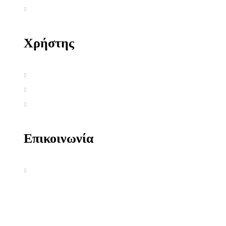
Αρθρογραφία
Χρήστης
Όροι χρήσης
Πολιτική απορρήτου
Πολιτική Cookies
Επικοινωνία
Ακαδημία Κοσμοσυστημικής
Γνωσιολογίας