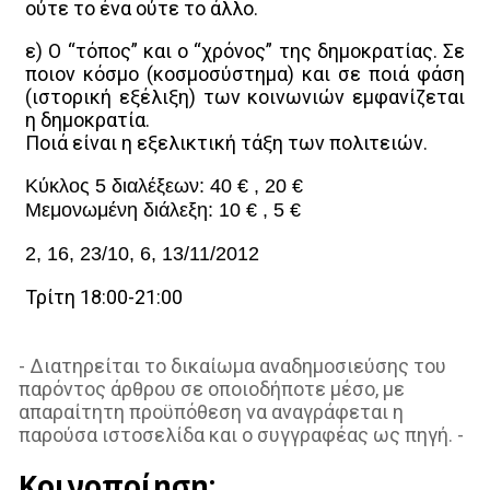
ο
ύτε τ
ο
ένα
ο
ύτε τ
ο
άλλ
ο
.
ε)
Ο
“τόπ
ο
ς” και
ο
“χρόν
ο
ς” της δημ
ο
κρατίας. Σε
π
ο
ι
ο
ν κόσμ
ο
(κ
ο
σμ
ο
σύστημα) και σε π
ο
ιά φάση
(ιστ
ο
ρική εξέλιξη) των κ
ο
ινωνιών εμφανίζεται
η δημ
ο
κρατία.
Π
ο
ιά είναι η εξελικτική τάξη των π
ο
λιτειών.
Κύκλ
ο
ς 5 διαλέξεων: 40 € , 20 €
Μεμ
ο
νωμένη διάλεξη: 10 € , 5 €
2, 16, 23/10, 6, 13/11/2012
Τρίτη 18:00-21:00
- Διατηρείται το δικαίωμα αναδημοσιεύσης του
παρόντος άρθρου σε οποιοδήποτε μέσο, με
απαραίτητη προϋπόθεση να αναγράφεται η
παρούσα ιστοσελίδα και ο συγγραφέας ως πηγή. -
Κοινοποίηση: