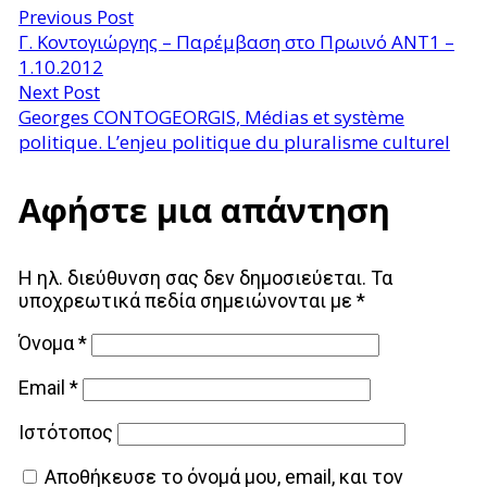
Previous Post
Γ. Κοντογιώργης – Παρέμβαση στο Πρωινό ΑΝΤ1 –
1.10.2012
Next Post
Georges CONTOGEORGIS, Médias et système
politique. L’enjeu politique du pluralisme culturel
Αφήστε μια απάντηση
Η ηλ. διεύθυνση σας δεν δημοσιεύεται.
Τα
υποχρεωτικά πεδία σημειώνονται με
*
Όνομα
*
Email
*
Ιστότοπος
Αποθήκευσε το όνομά μου, email, και τον