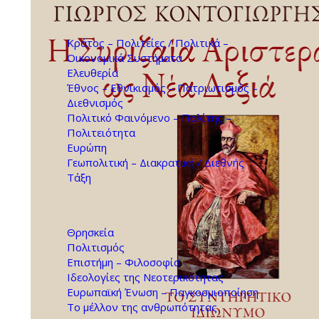
Κράτος – Πολιτείες / Πολιτικά –
Οικονομικά Συστήματα
Ελευθερία
Έθνος – Εθνικισμός – Πατριωτισμός –
Διεθνισμός
Πολιτικό Φαινόμενο – Πολίτης –
Πολιτειότητα
Ευρώπη
Γεωπολιτική – Διακρατική / Διεθνής
Τάξη
Θρησκεία
Πολιτισμός
Επιστήμη – Φιλοσοφία
Ιδεολογίες της Νεοτερικότητας
Ευρωπαϊκή Ένωση – Παγκοσμιοποίηση
Το μέλλον της ανθρωπότητας