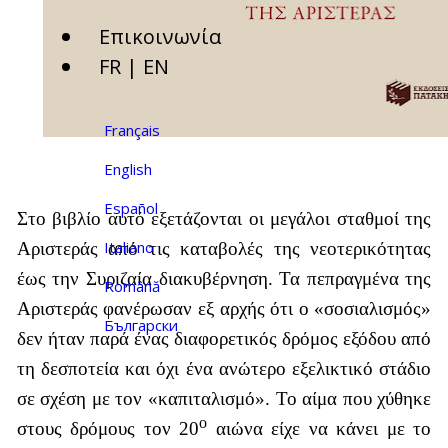
Επικοινωνία
FR | EN
Français
English
Español
Στο βιβλίο αυτό εξετάζονται οι μεγάλοι σταθμοί της
Italiano
Αριστεράς από τις καταβολές της νεοτερικότητας
έως την Συριζαία διακυβέρνηση. Τα πεπραγμένα της
Română
Αριστεράς φανέρωσαν εξ αρχής ότι ο «σοσιαλισμός»
Български
δεν ήταν παρά ένας διαφορετικός δρόμος εξόδου από
τη δεσποτεία και όχι ένα ανώτερο εξελικτικό στάδιο
σε σχέση με τον «καπιταλισμό». Το αίμα που χύθηκε
ο
στους δρόμους τον 20
αιώνα είχε να κάνει με το