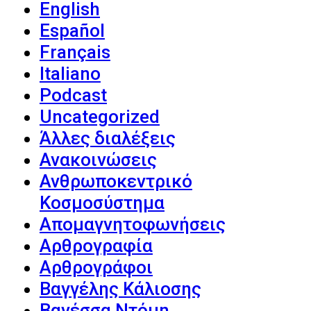
English
Español
Français
Italiano
Podcast
Uncategorized
Άλλες διαλέξεις
Ανακοινώσεις
Ανθρωποκεντρικό
Κοσμοσύστημα
Απομαγνητοφωνήσεις
Αρθρογραφία
Αρθρογράφοι
Βαγγέλης Κάλιοσης
Βανέσσα Ντόμη