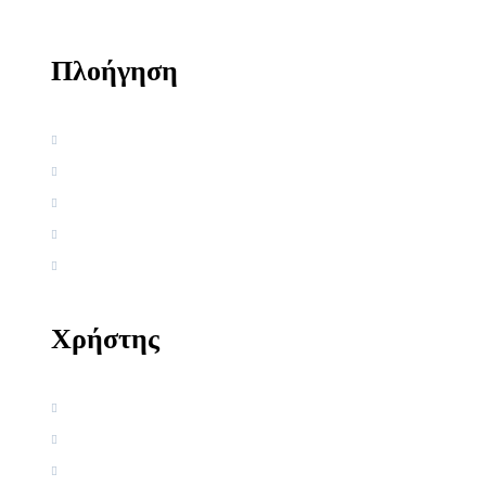
Πλοήγηση
Αρχική
Βιογραφία
Ελληνική Εργογραφία
Ξένη Εργογραφία
Αρθρογραφία
Χρήστης
Όροι χρήσης
Πολιτική απορρήτου
Πολιτική Cookies