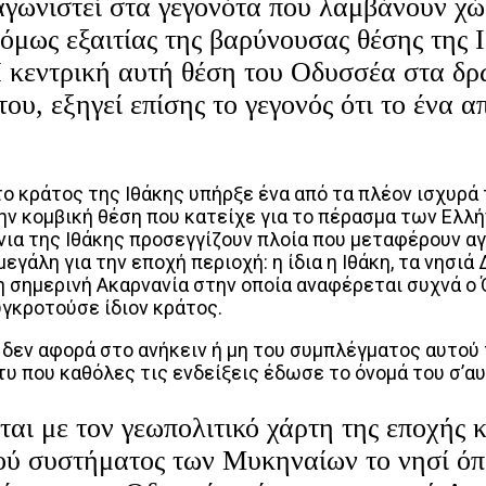
ταγωνιστεί στα γεγονότα που λαμβάνουν 
ς όμως εξαιτίας της βαρύνουσας θέσης της 
 κεντρική αυτή θέση του Οδυσσέα στα δρ
του, εξηγεί επίσης το γεγονός ότι το ένα 
ο κράτος της Ιθάκης υπήρξε ένα από τα πλέον ισχυρά 
ν κομβική θέση που κατείχε για το πέρασμα των Ελλήν
νια της Ιθάκης προσεγγίζουν πλοία που μεταφέρουν αγ
εγάλη για την εποχή περιοχή: η ίδια η Ιθάκη, τα νησιά
η σημερινή Ακαρνανία στην οποία αναφέρεται συχνά ο 
γκροτούσε ίδιον κράτος.
 δεν αφορά στο ανήκειν ή μη του συμπλέγματος αυτού
υ που καθόλες τις ενδείξεις έδωσε το όνομά του σ’αυ
ται με τον γεωπολιτικό χάρτη της εποχής 
κού συστήματος των Μυκηναίων το νησί ό