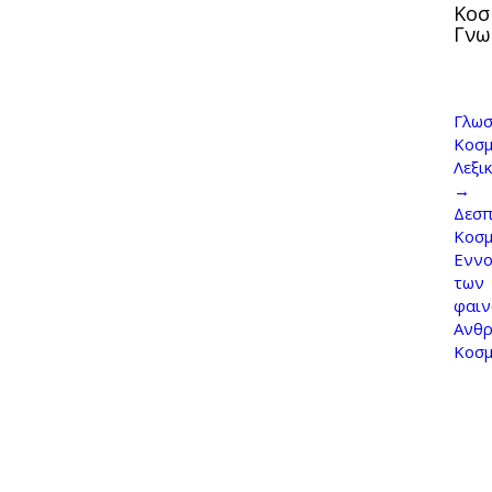
Κοσ
Γνω
Γλωσ
Κοσμ
Λεξι
→
Δεσπ
Κοσ
Εννο
των
φαι
Ανθρ
Κοσ