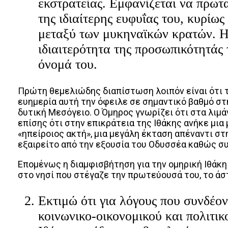
εκστρατείας. Εμφανίζεται να πρω
της ιδιαίτερης ευφυΐας του, κυρίω
μεταξύ των μυκηναϊκών κρατών. Η
ιδιαιτερότητα της προσωπικότητάς 
όνομά του.
Πρώτη θεμελιώδης διαπίστωση λοιπόν είναι ότι τ
ευημερία αυτή την όφειλε σε σημαντικό βαθμό στη
δυτική Μεσόγειο. Ο Όμηρος γνωρίζει ότι στα λιμά
επίσης ότι στην επικράτεια της Ιθάκης ανήκε μια μ
«ηπείροιος ακτή», μια μεγάλη έκταση απέναντι στ
εξαιρείτο από την εξουσία του Οδυσσέα καθώς συ
Επομένως η διαμφισβήτηση για την ομηρική Ιθάκη
στο νησί που στέγαζε την πρωτεύουσά του, το άστ
Εκτιμώ ότι για λόγους που συνδέον
κοινωνικο-οικονομικού και πολιτι