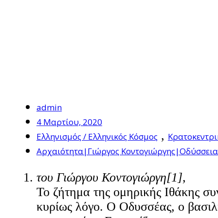
admin
4 Μαρτίου, 2020
,
Ελληνισμός / Ελληνικός Κόσμος
Κρατοκεντρι
Αρχαιότητα|Γιώργος Κοντογιώργης|Οδύσσει
του Γιώργου Κοντογιώργη[1],
Το ζήτημα της ομηρικής Ιθάκης συν
κυρίως λόγο. Ο Οδυσσέας, ο βασιλι