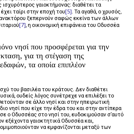
ς ισχυρότερος γαιοκτήμονας: διαθέτει τα
[5]
 έχει ταίρι στην εποχή του
. Τα αγαθά, ο χρυσός,
υ ανακτόρου ξεπερνούν σαφώς εκείνα των άλλων
[7]
σιταριού
, η οικονομική επιφάνεια του Οδυσσέα
όνο νησί που προσφέρεται για την
έκταση, για τη στέγαση της
 εδαφών, τα οποία επιπλέον
σχύ του βασιλέα του κράτους. Δεν διαθέτει
σικά, ουδείς λόγος συνέτρεχε να επιλέξει το
θετούνταν σε άλλο νησί και στην ηπειρωτική
ιο νησί που είχε την έδρα του και στην αντίπερα
ε ο Οδυσσέας στο νησί του, ευδοκιμούσαν σ’αυτό
τον εξέχοντα γαιοκτητικά Οδυσσέα και,
νομιμοποιούνταν να εμφανίζονται μεταξύ των