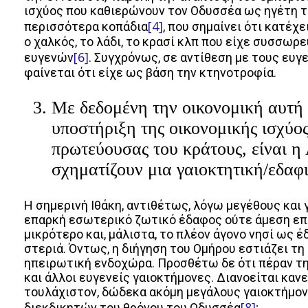
ισχύος που καθιερώνουν τον Οδυσσέα ως ηγέτη το
[4]
περισσότερα κοπάδια
, που σημαίνει ότι κατέχ
ο χαλκός, το λάδι, το κρασί κλπ που είχε συσσ
[6]
ευγενών
. Συγχρόνως, σε αντίθεση με τους ευγ
φαίνεται ότι είχε ως βάση την κτηνοτροφία.
Με δεδομένη την οικονομική αυτή 
υποστήριξη της οικονομικής ισχύος
πρωτεύουσας του κράτους, είναι η 
σχηματίζουν μια γαιοκτητική/εδαφ
Η σημερινή Ιθάκη, αντιθέτως, λόγω μεγέθους και 
επαρκή εσωτερικό ζωτικό έδαφος ούτε άμεση επικ
μικρότερο και, μάλιστα, το πλέον άγονο νησί ως 
στεριά. Όντως, η διήγηση του Ομήρου εστιάζει τη
ηπειρωτική ενδοχώρα. Προσθέτω δε ότι πέραν τη
και άλλοι ευγενείς γαιοκτήμονες. Διανοείται καν
τουλάχιστον, δώδεκα ακόμη μεγάλους γαιοκτήμονε
[8]
διεκδικητών του θρόνου του Οδυσσέα
;