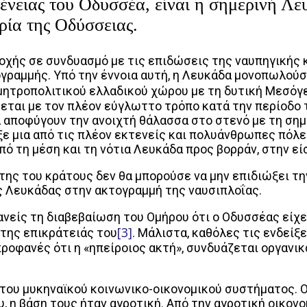
γένειας του Οδυσσέα, είναι η σημερινή Λε
ρία της Οδύσσειας.
οχής σε συνδυασμό με τις επιδώσεις της ναυπηγικής 
γραμμής. Υπό την έννοια αυτή, η Λευκάδα μονοπωλούσε
μητροπολιτικού ελλαδικού χώρου με τη δυτική Μεσόγ
εται με τον πλέον εύγλωττο τρόπο κατά την περίοδο τ
α αποφύγουν την ανοιχτή θάλασσα στο στενό με τη σημ
ξε μια από τις πλέον εκτενείς και πολυάνθρωπες πόλε
ό τη μέση και τη νότια Λευκάδα προς βορράν, στην εί
έτης του κράτους δεν θα μπορούσε να μην επιδιώξει 
ς Λευκάδας στην ακτογραμμή της ναυσιπλοΐας.
ανείς τη διαβεβαίωση του Ομήρου ότι ο Οδυσσέας είχ
[3]
 της επικράτειάς του
. Μάλιστα, καθόλες τις ενδείξ
προφανές ότι η «ηπείροιος ακτή», συνδυάζεται οργανικ
ου μυκηναϊκού κοινωνικο-οικονομικού συστήματος. Οι
υ, η βάση τους ήταν αγροτική. Από την αγροτική οικον