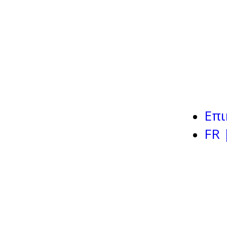
Επι
FR 