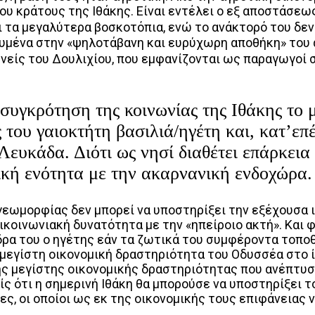
υ κράτους της Ιθάκης. Είναι εντέλει ο εξ αποστάσεω
ει τα μεγαλύτερα βοσκοτόπια, ενώ το ανάκτορό του δεν
ωρευμένα στην «ψηλοτάβανη και ευρύχωρη αποθήκη» το
ενείς του Δουλιχίου, που εμφανίζονται ως παραγωγοί 
συγκρότηση της κοινωνίας της Ιθάκης το μ
 του γαιοκτήτη βασιλιά/ηγέτη και, κατ’επ
Λευκάδα. Διότι ως νησί διαθέτει επάρκεια
ική ενότητα με την ακαρνανική ενδοχώρα.
γεωμορφίας δεν μπορεί να υποστηρίξει την εξέχουσα ι
οινωνιακή δυνατότητα με την «ηπείροιο ακτή». Και φυ
έδρα του ο ηγέτης εάν τα ζωτικά του συμφέροντα τοπο
 μεγίστη οικονομική δραστηριότητα του Οδυσσέα στο ίδ
ς μεγίστης οικονομικής δραστηριότητας που ανέπτυσσ
είς ότι η σημερινή Ιθάκη θα μπορούσε να υποστηρίξει 
ς, οι οποίοι ως εκ της οικονομικής τους επιφάνειας 