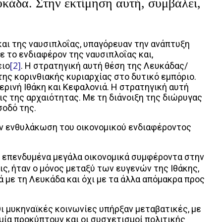
υκάδα. Στην εκτίμηση αυτή, συμβάλει,
και της ναυσιπλοΐας, υπαγόρευαν την ανάπτυξη
 το ενδιαφέρον της ναυσιπλοΐας και,
[2]
ειο
. Η στρατηγική αυτή θέση της Λευκάδας/
ης κορινθιακής κυριαρχίας στο δυτικό εμπόριο.
ερινή Ιθάκη και Κεφαλονιά. Η στρατηγική αυτή
ις της αρχαιότητας. Με τη διάνοιξη της διώρυγας
σοδό της.
την ενθυλάκωση του οικονομικού ενδιαφέροντος
ε επενδυμένα μεγάλα οικονομικά συμφέροντα στην
εις, ήταν ο μόνος μεταξύ των ευγενών της Ιθάκης,
ά με τη Λευκάδα και όχι με τα άλλα απόμακρα προς
 μυκηναϊκές κοινωνίες υπήρξαν μεταβατικές, με
ομία προκύπτουν και οι συσχετισμοί πολιτικής