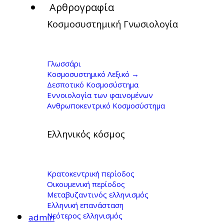
Αρθρογραφία
Κοσμοσυστημική Γνωσιολογία
Γ. Κοντογιώργης: Τι
είναι και τι δεν
Γλωσσάρι
Κοσμοσυστημικό Λεξικό →
είναι δημοκρατία
Δεσποτικό Κοσμοσύστημα
Εννοιολογία των φαινομένων
2/5 - 16.10.2012
Ανθρωποκεντρικό Κοσμοσύστημα
Ελληνικός κόσμος
Κρατοκεντρική περίοδος
Οικουμενική περίοδος
Μεταβυζαντινός ελληνισμός
Ελληνική επανάσταση
Νεότερος ελληνισμός
admin