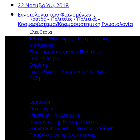
22 Νοεμβρίου, 2018
,
Εννοιολογία των Φαινομένων
Κράτος – Πολιτείες / Πολιτικά –
Κοσμοσύστημα/Κοσμοσυστημική Γνωσιολογία
Οικονομικά Συστήματα
Ελευθερία
Έθνος – Εθνικισμός – Πατριωτισμός –
Διεθνισμός
Πολιτικό Φαινόμενο – Πολίτης –
Πολιτειότητα
Ευρώπη
Γεωπολιτική – Διακρατική / Διεθνής
Τάξη
Θρησκεία
Πολιτισμός
Επιστήμη – Φιλοσοφία
Ιδεολογίες της Νεοτερικότητας
Ευρωπαϊκή Ένωση – Παγκοσμιοποίηση
Το μέλλον της ανθρωπότητας