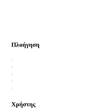
Πλοήγηση
Αρχική
Βιογραφία
Ελληνική Εργογραφία
Ξένη Εργογραφία
Αρθρογραφία
Χρήστης