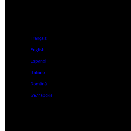
Επικοινωνία
FR | EN
Français
English
Español
Italiano
Română
Български