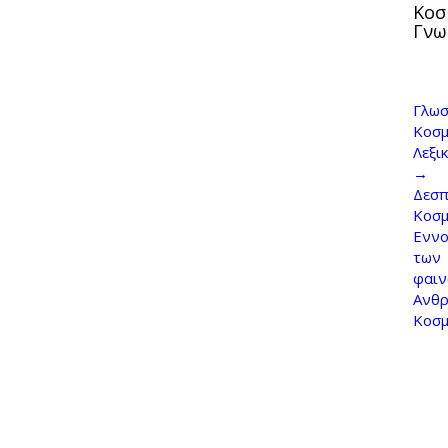
Κοσ
Γνω
Γλωσ
Κοσμ
Λεξι
→
Δεσπ
Κοσ
Εννο
των
φαι
Ανθρ
Κοσ