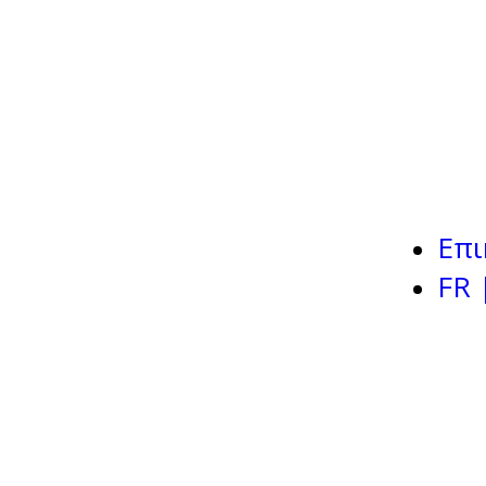
Επι
FR 