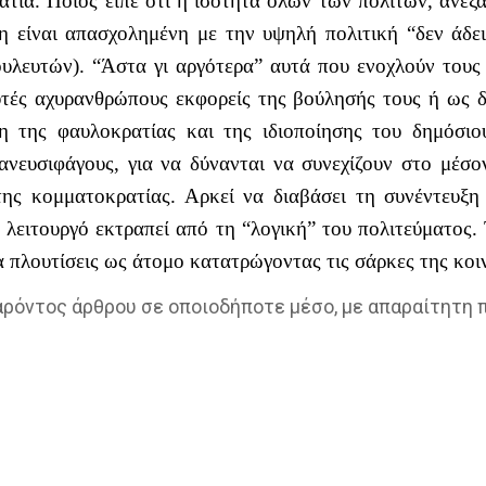
ία. Ποιος είπε ότι η ισότητα όλων των πολιτών, ανεξαρ
ξη είναι απασχολημένη με την υψηλή πολιτική “δεν άδει
υλευτών). “Άστα γι αργότερα” αυτά που ενοχλούν τους 
υτές αχυρανθρώπους εκφορείς της βούλησής τους ή ως δ
 της φαυλοκρατίας και της ιδιοποίησης του δημόσιο
ανευσιφάγους, για να δύνανται να συνεχίζουν στο μέσο
της κομματοκρατίας. Αρκεί να διαβάσει τη συνέντευξ
ό λειτουργό εκτραπεί από τη “λογική” του πολιτεύματος.
να πλουτίσεις ως άτομο κατατρώγοντας τις σάρκες της κο
παρόντος άρθρου σε οποιοδήποτε μέσο, με απαραίτητη