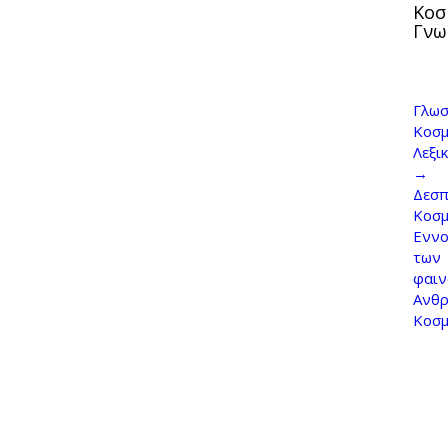
Κοσ
Γνω
Γλωσ
Κοσμ
Λεξι
→
Δεσπ
Κοσ
Εννο
των
φαι
Ανθρ
Κοσ