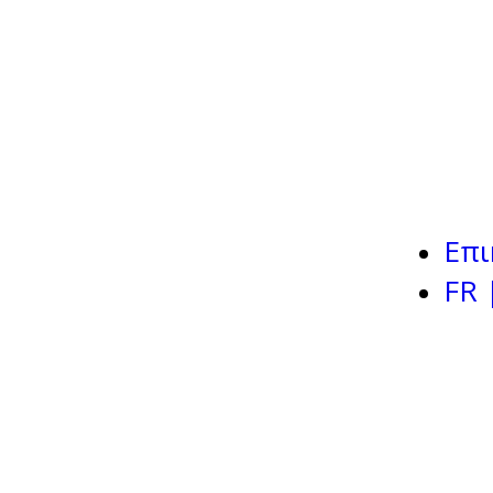
Επι
FR 