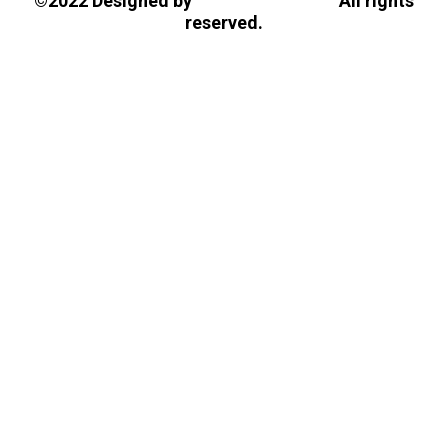
Tasios Designs!
©2022 Designed by
All rights
reserved.