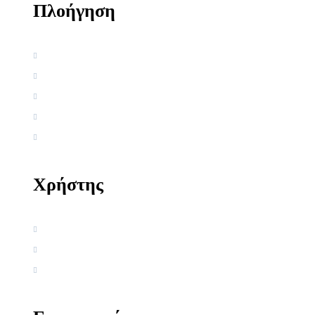
Πλοήγηση
Αρχική
Βιογραφία
Ελληνική Εργογραφία
Ξένη Εργογραφία
Αρθρογραφία
Χρήστης
Όροι χρήσης
Πολιτική απορρήτου
Πολιτική Cookies