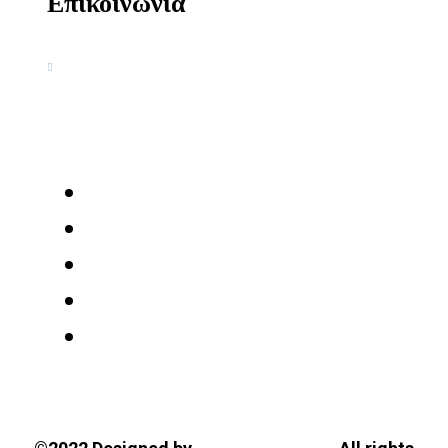
Επικοινωνία
Ακαδημία Κοσμοσυστημικής
Γνωσιολογίας