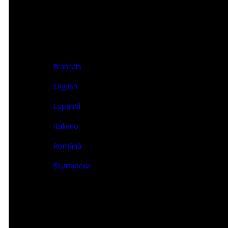
Επικοινωνία
FR | EN
Français
English
Español
Italiano
Română
Български