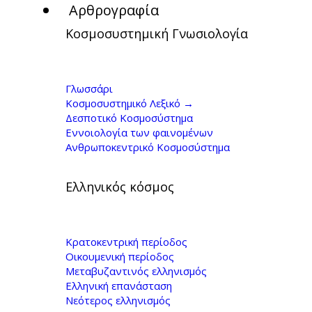
Αρθρογραφία
Κοσμοσυστημική Γνωσιολογία
Γ. Κοντογιώργης,
«Ελληνισμός και
Γλωσσάρι
Κοσμοσυστημικό Λεξικό →
ελλαδικό κράτος.
Δεσποτικό Κοσμοσύστημα
Εννοιολογία των φαινομένων
Δύο αιώνες
Ανθρωποκεντρικό Κοσμοσύστημα
αντιμαχίας, 1821-
Ελληνικός κόσμος
2021»
Κρατοκεντρική περίοδος
Οικουμενική περίοδος
Μεταβυζαντινός ελληνισμός
Ελληνική επανάσταση
Νεότερος ελληνισμός