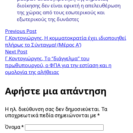
διοίκησης δεν είναι εφικτή η απελευθέρωση
της χώρας από τους εσωτερικούς και
εξωτερικούς της δυνάστες
Previous Post
Γ.Κοντογιώργης, Η κομματοκρατία έχει ιδιοποιηθεί
πλήρως το Σύνταγμα! (Μέρος Α’)
Next Post
Γ.Κοντογιώργης, Το “διάγγελμα” του
πρωθυπουργού, ο ΦΠΑ για την εστίαση και η
ομολογία της αλήθειας
Αφήστε μια απάντηση
Η ηλ. διεύθυνση σας δεν δημοσιεύεται.
Τα
υποχρεωτικά πεδία σημειώνονται με
*
Όνομα
*