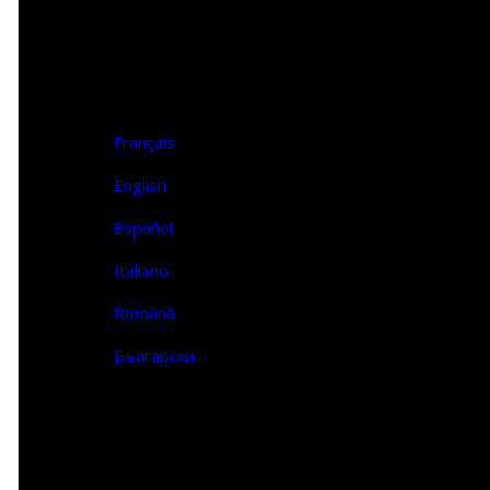
Επικοινωνία
FR | EN
Français
English
Español
Italiano
Română
Български