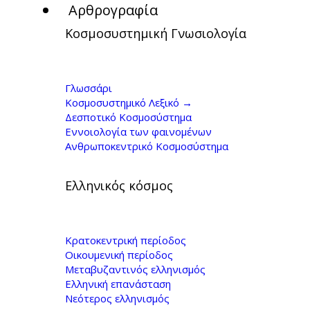
Αρθρογραφία
Κοσμοσυστημική Γνωσιολογία
Γ,Κοντογιώργης, Η
κομματοκρατία και
Γλωσσάρι
Κοσμοσυστημικό Λεξικό →
η ιδιοποίηση του
Δεσποτικό Κοσμοσύστημα
Εννοιολογία των φαινομένων
Συντάγματος. Η
Ανθρωποκεντρικό Κοσμοσύστημα
εναλλακτική
Ελληνικός κόσμος
πρόταση (Μέρος Β')
Κρατοκεντρική περίοδος
Οικουμενική περίοδος
Μεταβυζαντινός ελληνισμός
Ελληνική επανάσταση
Νεότερος ελληνισμός