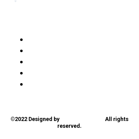
Ακαδημία Κοσμοσυστημικής
Γνωσιολογίας
Tasios Designs!
©2022 Designed by
All rights
reserved.