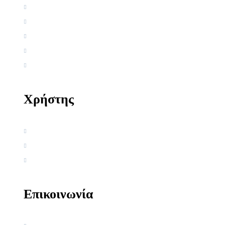
Αρχική
Βιογραφία
Ελληνική Εργογραφία
Ξένη Εργογραφία
Αρθρογραφία
Χρήστης
Όροι χρήσης
Πολιτική απορρήτου
Πολιτική Cookies
Επικοινωνία