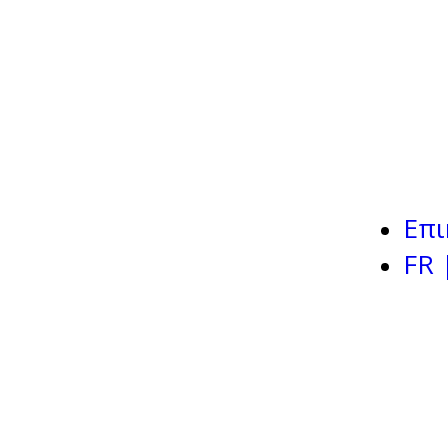
Επι
FR 