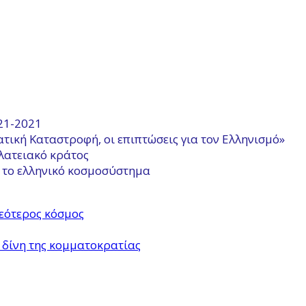
821-2021
τική Καταστροφή, οι επιπτώσεις για τον Ελληνισμό»
ελατειακό κράτος
ι το ελληνικό κοσμοσύστημα
νεότερος κόσμος
η δίνη της κομματοκρατίας