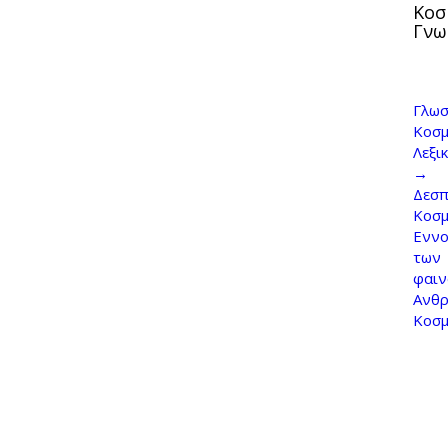
Κοσ
Γνω
Γλωσ
Κοσμ
Λεξι
→
Δεσπ
Κοσ
Εννο
των
φαι
Ανθρ
Κοσ