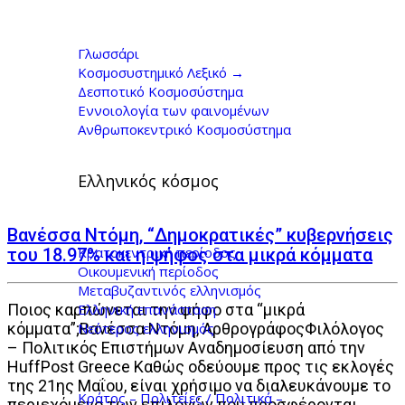
πολιτική Αρχεία -
Γιώργος Κοντογιώργης
Γλωσσάρι
Κοσμοσυστημικό Λεξικό →
Δεσποτικό Κοσμοσύστημα
Εννοιολογία των φαινομένων
Ανθρωποκεντρικό Κοσμοσύστημα
Ελληνικός κόσμος
Βανέσσα Ντόμη, “Δημοκρατικές” κυβερνήσεις
Κρατοκεντρική περίοδος
του 18.97% και η ψήφος στα μικρά κόμματα
Οικουμενική περίοδος
Μεταβυζαντινός ελληνισμός
Ελληνική επανάσταση
Ποιος καρπώνεται την ψήφο στα “μικρά
Νεότερος ελληνισμός
κόμματα”;Βανέσσα Ντόμη, ΑρθρογράφοςΦιλόλογος
– Πολιτικός Επιστήμων Αναδημοσίευση από την
HuffPost Greece Kαθώς οδεύουμε προς τις εκλογές
της 21ης Μαΐου, είναι χρήσιμο να διαλευκάνουμε το
Κράτος – Πολιτείες / Πολιτικά –
περιεχόμενο των επιλογών που προσφέρονται