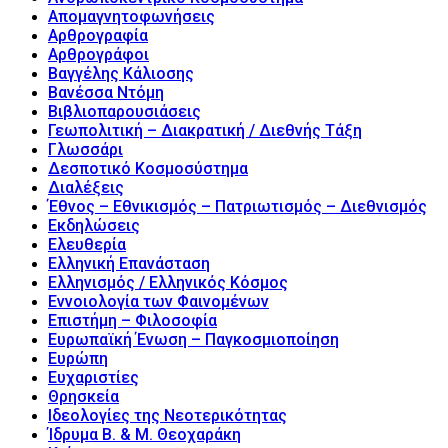
Απομαγνητοφωνήσεις
Αρθρογραφία
Αρθρογράφοι
Βαγγέλης Κάλιοσης
Βανέσσα Ντόμη
Βιβλιοπαρουσιάσεις
Γεωπολιτική – Διακρατική / Διεθνής Τάξη
Γλωσσάρι
Δεσποτικό Κοσμοσύστημα
Διαλέξεις
Έθνος – Εθνικισμός – Πατριωτισμός – Διεθνισμός
Εκδηλώσεις
Ελευθερία
Ελληνική Επανάσταση
Ελληνισμός / Ελληνικός Κόσμος
Εννοιολογία των Φαινομένων
Επιστήμη – Φιλοσοφία
Ευρωπαϊκή Ένωση – Παγκοσμιοποίηση
Ευρώπη
Ευχαριστίες
Θρησκεία
Ιδεολογίες της Νεοτερικότητας
Ίδρυμα Β. & Μ. Θεοχαράκη