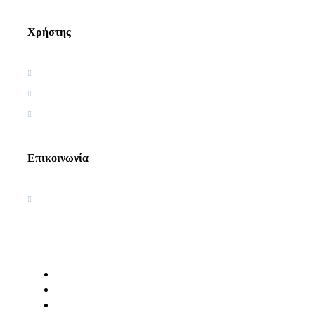
Χρήστης
Όροι χρήσης
Πολιτική απορρήτου
Πολιτική Cookies
Επικοινωνία
Ακαδημία Κοσμοσυστημικής
Γνωσιολογίας