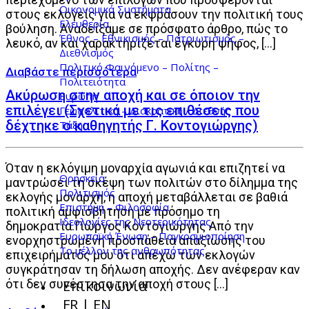
Οικονομικά Συστήματα
στους εκλογείς για να εκφράσουν την πολιτική τους
Ελευθερία
βούληση. Αναδείξαμε σε πρόσφατο άρθρο, πώς το
Έθνος – Εθνικισμός – Πατριωτισμός –
λευκό, αν και χαρακτηρίζεται έγκυρη ψήφος, […]
Διεθνισμός
Πολιτικό Φαινόμενο – Πολίτης –
Πολιτειότητα
Ακύρωση στην αποχή και σε όποιον την
Ευρώπη
επιλέγει (Σχετικά με τις επιθέσεις που
Γεωπολιτική – Διακρατική / Διεθνής
δέχτηκε ο καθηγητής Γ. Κοντογιώργης)
Τάξη
Όταν η εκλόγιμη μοναρχία αγωνιά και επιζητεί να
Θρησκεία
μαντρώσει τη σκέψη των πολιτών στο δίλημμα της
Πολιτισμός
εκλογής μονάρχη, η αποχή μεταβάλλεται σε βαθιά
Επιστήμη – Φιλοσοφία
πολιτική αμφισβήτηση με πρόσημο τη
Ιδεολογίες της Νεοτερικότητας
δημοκρατία.Γιώργος Κοντογιώργης Από την
Ευρωπαϊκή Ένωση – Παγκοσμιοποίηση
ενορχηστρωμένη προσπάθεια απαξίωσης του
Το μέλλον της ανθρωπότητας
επιχειρήματός μου ότι απέχω των εκλογών
συγκράτησαν τη δήλωση αποχής. Δεν ανέφεραν καν
ότι δεν συνέστησα την αποχή στους […]
Επικοινωνία
FR | EN