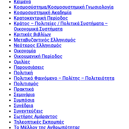
Κείμενα
Κοσμοσύστημα/Κοσμοσυστημική Γνωσιολογία
Κοσμοσυστημική Ακαδημία
Κρατοκεντρική Περίοδος
Κράτος – Πολιτείες / Πολιτικά Συστήματα –
Οικονομικά Συστήματα
Κριτικές βιβλίων
Μεταβυζαντινός Ελληνισμός
Νεότερος Ελληνισμός
Οικονομία
Οικουμενική Περίοδος
Ομιλίες
Παρουσιάσεις
Πολιτική
Πολιτικό Φαινόμενο – Πολίτης – Πολιτειότητα
Πολιτισμός
Πρακτικά
Σεμινάρια
Συμπόσια
Συνέδρια
Συνεντεύξεις
Σωτήρης Αμάραντος
Τηλεοπτικές Εκπομπές
Το Μέλλον της Ανθρωπότητας