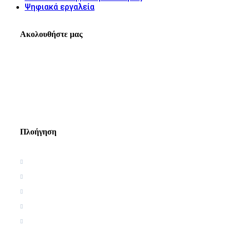
Ψηφιακά εργαλεία
Ακολουθήστε μας
Πλοήγηση
Αρχική
Βιογραφία
Ελληνική Εργογραφία
Ξένη Εργογραφία
Αρθρογραφία