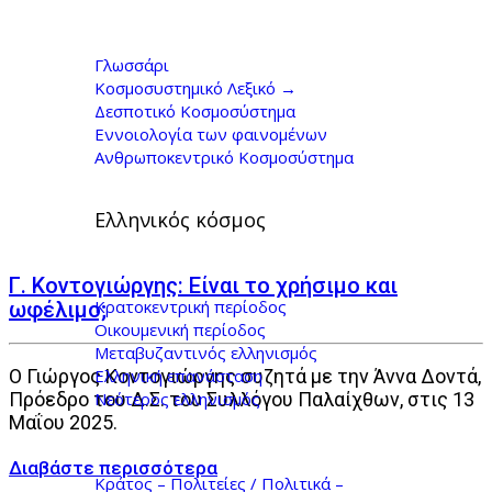
Παλαίχθων Αρχεία -
Γιώργος Κοντογιώργης
Γλωσσάρι
Κοσμοσυστημικό Λεξικό →
Δεσποτικό Κοσμοσύστημα
Εννοιολογία των φαινομένων
Ανθρωποκεντρικό Κοσμοσύστημα
Ελληνικός κόσμος
Γ. Κοντογιώργης: Είναι το χρήσιμο και
Κρατοκεντρική περίοδος
ωφέλιμο;
Οικουμενική περίοδος
Μεταβυζαντινός ελληνισμός
Ελληνική επανάσταση
Ο Γιώργος Κοντογιώργης συζητά με την Άννα Δοντά,
Νεότερος ελληνισμός
Πρόεδρο του Δ.Σ. του Συλλόγου Παλαίχθων, στις 13
Μαΐου 2025.
Κράτος – Πολιτείες / Πολιτικά –