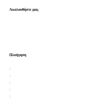
Ακολουθήστε μας
Πλοήγηση
Αρχική
Βιογραφία
Ελληνική Εργογραφία
Ξένη Εργογραφία
Αρθρογραφία