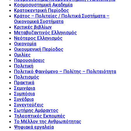
Κοσμοσυστημική Ακαδημία
Κρατοκεντρική Περίοδος
Κράτος – Πολιτείες / Πολιτικά Συστήματα –
Οικονομικά Συστήματα
Κριτικές βιβλίων
Μεταβυζαντινός Ελληνισμός
Νεότερος Ελληνισμός
Οικονομία
Οικουμενική Περίοδος
Ομιλίες
Παρουσιάσεις
Πολιτική
Πολιτικό Φαινόμενο – Πολίτης – Πολιτειότητα
Πολιτισμός
Πρακτικά
Σεμινάρια
Συμπόσια
Συνέδρια
Συνεντεύξεις
Σωτήρης Αμάραντος
Τηλεοπτικές Εκπομπές
Το Μέλλον της Ανθρωπότητας
Ψηφιακά εργαλεία