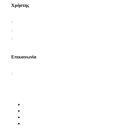
Χρήστης
Όροι χρήσης
Πολιτική απορρήτου
Πολιτική Cookies
Επικοινωνία
Ακαδημία Κοσμοσυστημικής
Γνωσιολογίας