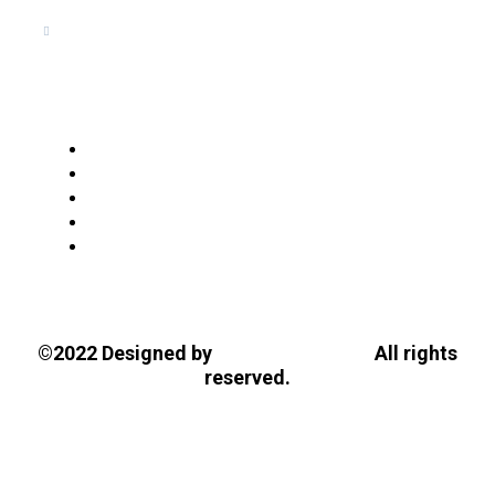
Ακαδημία Κοσμοσυστημικής
Γνωσιολογίας
Tasios Designs!
©2022 Designed by
All rights
reserved.