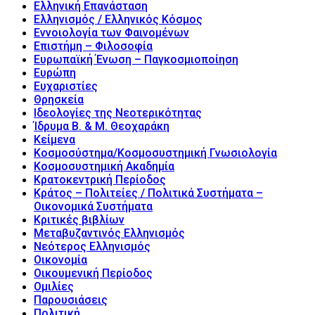
Ελληνική Επανάσταση
Ελληνισμός / Ελληνικός Κόσμος
Εννοιολογία των Φαινομένων
Επιστήμη – Φιλοσοφία
Ευρωπαϊκή Ένωση – Παγκοσμιοποίηση
Ευρώπη
Ευχαριστίες
Θρησκεία
Ιδεολογίες της Νεοτερικότητας
Ίδρυμα Β. & Μ. Θεοχαράκη
Κείμενα
Κοσμοσύστημα/Κοσμοσυστημική Γνωσιολογία
Κοσμοσυστημική Ακαδημία
Κρατοκεντρική Περίοδος
Κράτος – Πολιτείες / Πολιτικά Συστήματα –
Οικονομικά Συστήματα
Κριτικές βιβλίων
Μεταβυζαντινός Ελληνισμός
Νεότερος Ελληνισμός
Οικονομία
Οικουμενική Περίοδος
Ομιλίες
Παρουσιάσεις
Πολιτική