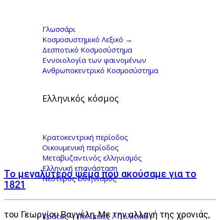
1821|Βαγγέλης
Γεωργίου|Ελληνική
Γλωσσάρι
Κοσμοσυστημικό Λεξικό →
επανάσταση Αρχεία -
Δεσποτικό Κοσμοσύστημα
Εννοιολογία των φαινομένων
Ανθρωποκεντρικό Κοσμοσύστημα
Γιώργος Κοντογιώργης
Ελληνικός κόσμος
Κρατοκεντρική περίοδος
Οικουμενική περίοδος
Μεταβυζαντινός ελληνισμός
Ελληνική επανάσταση
Το μεγαλύτερο ψέμα που ακούσαμε για το
Νεότερος ελληνισμός
1821
του Γεωργίου Βαγγέλη, Με την αλλαγή της χρονιάς,
Κράτος – Πολιτείες / Πολιτικά –