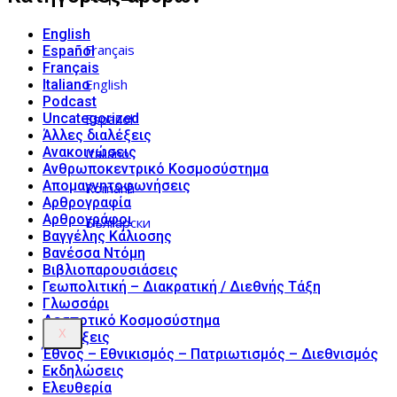
English
Français
Español
Français
English
Italiano
Podcast
Español
Uncategorized
Άλλες διαλέξεις
Ανακοινώσεις
Italiano
Ανθρωποκεντρικό Κοσμοσύστημα
Απομαγνητοφωνήσεις
Română
Αρθρογραφία
Αρθρογράφοι
Български
Βαγγέλης Κάλιοσης
Βανέσσα Ντόμη
Βιβλιοπαρουσιάσεις
Γεωπολιτική – Διακρατική / Διεθνής Τάξη
Γλωσσάρι
Δεσποτικό Κοσμοσύστημα
X
Διαλέξεις
Έθνος – Εθνικισμός – Πατριωτισμός – Διεθνισμός
Εκδηλώσεις
Ελευθερία