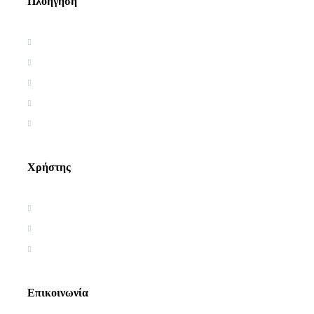
Πλοήγηση
Αρχική
Βιογραφία
Ελληνική Εργογραφία
Ξένη Εργογραφία
Αρθρογραφία
Χρήστης
Όροι χρήσης
Πολιτική απορρήτου
Πολιτική Cookies
Επικοινωνία