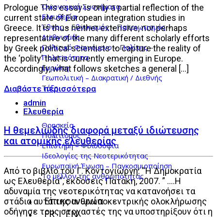
Οικονομικά Συστήματα
Prologue This essay is only a partial reflection of the
Ελευθερία
current state of European integration studies in
Έθνος – Εθνικισμός – Πατριωτισμός –
Greece. It is thus neither extensive, nor perhaps
Διεθνισμός
representative of the many different scholarly efforts
Πολιτικό Φαινόμενο – Πολίτης –
by Greek political scientists to capture the reality of
Πολιτειότητα
the ‘polity’ that is currently emerging in Europe.
Ευρώπη
Accordingly, what follows sketches a general […]
Γεωπολιτική – Διακρατική / Διεθνής
Τάξη
admin
Ελευθερία
Θρησκεία
Η θεμελιώδης διαφορά μεταξύ ιδιώτευσης
Πολιτισμός
και ατομικής ελευθερίας
Επιστήμη – Φιλοσοφία
Ιδεολογίες της Νεοτερικότητας
Ευρωπαϊκή Ένωση – Παγκοσμιοποίηση
Από το βιβλίο του Γ. Κοντογιώργη: “Η Δημοκρατία
Το μέλλον της ανθρωπότητας
ως Ελευθερία”, εκδόσεις Πατάκη, 2007. ” ….Η
αδυναμία της νεοτερικότητας να κατανοήσει τα
Επικοινωνία
στάδια αυτά της ανθρωποκεντρικής ολοκλήρωσης
οδήγησε τους στοχαστές της να υποστηρίξουν ότι η
FR | EN