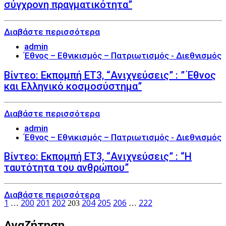
σύγχρονη πραγματικότητα”
admin
Έθνος – Εθνικισμός – Πατριωτισμός - Διεθνισμός
Βίντεο: Εκπομπή ΕΤ3, “Ανιχνεύσεις” : ” Έθνος
και Ελληνικό κοσμοσύστημα”
admin
Έθνος – Εθνικισμός – Πατριωτισμός - Διεθνισμός
Βίντεο: Εκπομπή ΕΤ3, “Ανιχνεύσεις” : “Η
ταυτότητα του ανθρώπου”
1
200
201
202
204
205
206
222
…
203
…
Αναζήτηση