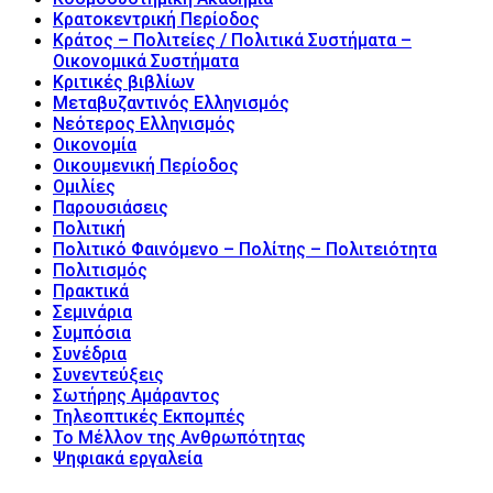
Κρατοκεντρική Περίοδος
Κράτος – Πολιτείες / Πολιτικά Συστήματα –
Οικονομικά Συστήματα
Κριτικές βιβλίων
Μεταβυζαντινός Ελληνισμός
Νεότερος Ελληνισμός
Οικονομία
Οικουμενική Περίοδος
Ομιλίες
Παρουσιάσεις
Πολιτική
Πολιτικό Φαινόμενο – Πολίτης – Πολιτειότητα
Πολιτισμός
Πρακτικά
Σεμινάρια
Συμπόσια
Συνέδρια
Συνεντεύξεις
Σωτήρης Αμάραντος
Τηλεοπτικές Εκπομπές
Το Μέλλον της Ανθρωπότητας
Ψηφιακά εργαλεία