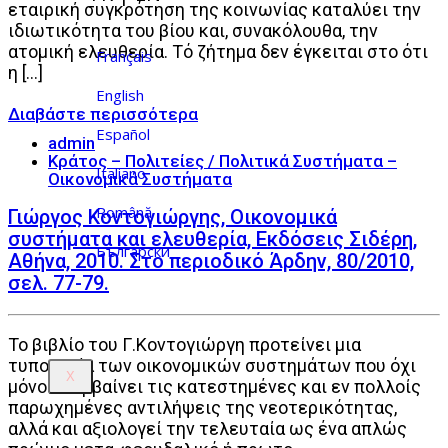
εταιρική συγκρότηση της κοινωνίας καταλύει την
ιδιωτικότητα του βίου και, συνακόλουθα, την
ατομική ελευθερία. Τό ζήτημα δεν έγκειται στο ότι
Français
η […]
English
Español
admin
Κράτος – Πολιτείες / Πολιτικά Συστήματα –
Italiano
Οικονομικά Συστήματα
Română
Γιώργος Κοντογιώργης, Οικονομικά
συστήματα και ελευθερία, Εκδόσεις Σιδέρη,
Български
Αθήνα, 2010. Στο περιοδικό Άρδην, 80/2010,
σελ. 77-79.
Το βιβλίο του Γ.Κοντογιώργη προτείνει μια
τυπολογία των οικονομικών συστημάτων που όχι
X
μόνο υπερβαίνει τις κατεστημένες και εν πολλοίς
παρωχημένες αντιλήψεις της νεοτερικότητας,
αλλά και αξιολογεί την τελευταία ως ένα απλώς