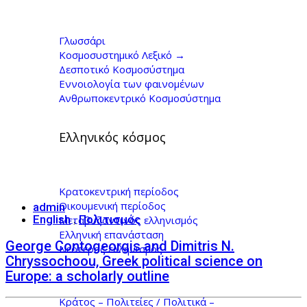
Αρθρογραφία - Σελίδα
203 από 222 - Γιώργος
Γλωσσάρι
Κοσμοσυστημικό Λεξικό →
Κοντογιώργης
Δεσποτικό Κοσμοσύστημα
Εννοιολογία των φαινομένων
Ανθρωποκεντρικό Κοσμοσύστημα
Ελληνικός κόσμος
Κρατοκεντρική περίοδος
Οικουμενική περίοδος
admin
English
Πολιτισμός
Μεταβυζαντινός ελληνισμός
,
Ελληνική επανάσταση
George Contogeorgis and Dimitris N.
Νεότερος ελληνισμός
Chryssochoou, Greek political science on
Europe: a scholarly outline
Κράτος – Πολιτείες / Πολιτικά –