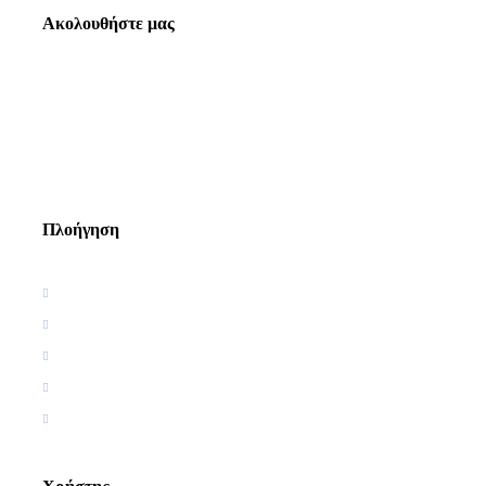
Ακολουθήστε μας
Πλοήγηση
Αρχική
Βιογραφία
Ελληνική Εργογραφία
Ξένη Εργογραφία
Αρθρογραφία