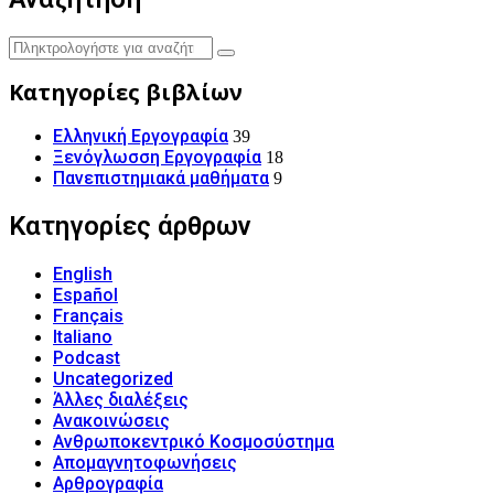
Κατηγορίες βιβλίων
Ελληνική Εργογραφία
39
Ξενόγλωσση Εργογραφία
18
Πανεπιστημιακά μαθήματα
9
Κατηγορίες άρθρων
English
Español
Français
Italiano
Podcast
Uncategorized
Άλλες διαλέξεις
Ανακοινώσεις
Ανθρωποκεντρικό Κοσμοσύστημα
Απομαγνητοφωνήσεις
Αρθρογραφία