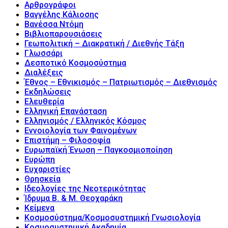
Αρθρογράφοι
Βαγγέλης Κάλιοσης
Βανέσσα Ντόμη
Βιβλιοπαρουσιάσεις
Γεωπολιτική – Διακρατική / Διεθνής Τάξη
Γλωσσάρι
Δεσποτικό Κοσμοσύστημα
Διαλέξεις
Έθνος – Εθνικισμός – Πατριωτισμός – Διεθνισμός
Εκδηλώσεις
Ελευθερία
Ελληνική Επανάσταση
Ελληνισμός / Ελληνικός Κόσμος
Εννοιολογία των Φαινομένων
Επιστήμη – Φιλοσοφία
Ευρωπαϊκή Ένωση – Παγκοσμιοποίηση
Ευρώπη
Ευχαριστίες
Θρησκεία
Ιδεολογίες της Νεοτερικότητας
Ίδρυμα Β. & Μ. Θεοχαράκη
Κείμενα
Κοσμοσύστημα/Κοσμοσυστημική Γνωσιολογία
Κοσμοσυστημική Ακαδημία