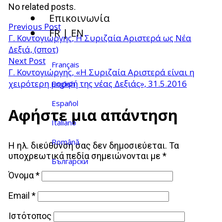
No related posts.
Επικοινωνία
Previous Post
FR | EN
Γ. Κοντογιώργης, Η Συριζαία Αριστερά ως Νέα
Δεξιά, (σποτ)
Next Post
Français
Γ. Κοντογιώργης, «Η Συριζαία Αριστερά είναι η
χειρότερη μορφή της νέας Δεξιάς», 31.5.2016
English
Español
Αφήστε μια απάντηση
Italiano
Română
Η ηλ. διεύθυνση σας δεν δημοσιεύεται.
Τα
υποχρεωτικά πεδία σημειώνονται με
*
Български
Όνομα
*
Email
*
Ιστότοπος