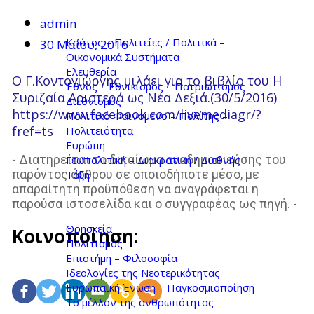
admin
Κράτος – Πολιτείες / Πολιτικά –
30 Μαΐου, 2016
Οικονομικά Συστήματα
Ελευθερία
Ο Γ.Κοντογιώργης μιλάει για το βιβλίο του Η
Έθνος – Εθνικισμός – Πατριωτισμός –
Συριζαία Αριστερά ως Νέα Δεξιά.(30/5/2016)
Διεθνισμός
https://www.facebook.com/livemediagr/?
Πολιτικό Φαινόμενο – Πολίτης –
fref=ts
Πολιτειότητα
Ευρώπη
- Διατηρείται το δικαίωμα αναδημοσιεύσης του
Γεωπολιτική – Διακρατική / Διεθνής
παρόντος άρθρου σε οποιοδήποτε μέσο, με
Τάξη
απαραίτητη προϋπόθεση να αναγράφεται η
παρούσα ιστοσελίδα και ο συγγραφέας ως πηγή. -
Θρησκεία
Κοινοποίηση:
Πολιτισμός
Επιστήμη – Φιλοσοφία
Ιδεολογίες της Νεοτερικότητας
Ευρωπαϊκή Ένωση – Παγκοσμιοποίηση
Το μέλλον της ανθρωπότητας