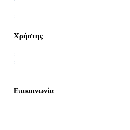
Ξένη Εργογραφία
Αρθρογραφία
Χρήστης
Όροι χρήσης
Πολιτική απορρήτου
Πολιτική Cookies
Επικοινωνία
Ακαδημία Κοσμοσυστημικής
Γνωσιολογίας