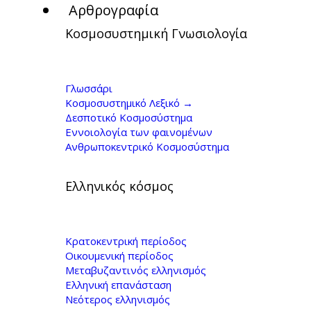
Αρθρογραφία
Κοσμοσυστημική Γνωσιολογία
Ο Γ.Κοντογιώργης
μιλάει για το βιβλίο
Γλωσσάρι
Κοσμοσυστημικό Λεξικό →
του Η Συριζαία
Δεσποτικό Κοσμοσύστημα
Εννοιολογία των φαινομένων
Αριστερά ως Νέα
Ανθρωποκεντρικό Κοσμοσύστημα
Δεξιά.
Ελληνικός κόσμος
Κρατοκεντρική περίοδος
Οικουμενική περίοδος
Μεταβυζαντινός ελληνισμός
Ελληνική επανάσταση
Νεότερος ελληνισμός