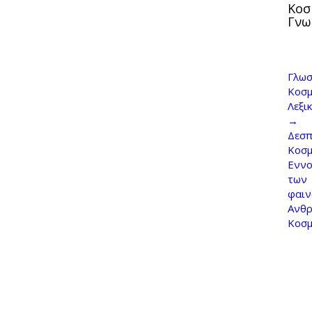
Κοσ
Γνω
Γλωσ
Κοσμ
Λεξι
→
Δεσπ
Κοσ
Εννο
των
φαι
Ανθρ
Κοσ