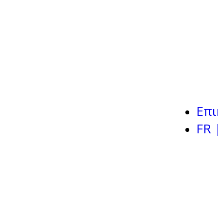
Επι
FR 