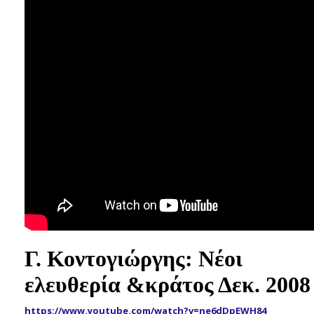
Γ. Κοντογιώργης: Nέοι
ελευθερία &κράτος Δεκ. 2008
https://www.youtube.com/watch?v=ne6dDpEWH84