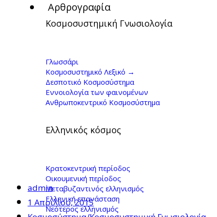
Αρθρογραφία
Κοσμοσυστημική Γνωσιολογία
Πολιτικά και
οικονομικά
Γλωσσάρι
Κοσμοσυστημικό Λεξικό →
συστήματα
Δεσποτικό Κοσμοσύστημα
Εννοιολογία των φαινομένων
Ανθρωποκεντρικό Κοσμοσύστημα
Ελληνικός κόσμος
Κρατοκεντρική περίοδος
Οικουμενική περίοδος
admin
Μεταβυζαντινός ελληνισμός
Ελληνική επανάσταση
1 Απριλίου, 2015
Νεότερος ελληνισμός
Κοσμοσύστημα/Κοσμοσυστημική Γνωσιολογία