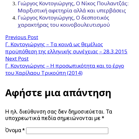
Γιώργος Κοντογιώργης, Ο Νίκος Πουλαντζάς:
Μαρξιστική αφετηρία αλλά και υπερβάσεις
Γιώργος Κοντογιώργης, Ο δεσποτικός
χαρακτήρας του κοινοβουλευτισμού
Previous Post
Γ. Κοντογιώργης – Τα κοινά ως θεμέλιος
προϋπόθεση της ελληνικής συνέχειας – 28.3.2015
Next Post
Γ. Κοντογιώργης – Η προσωπικότητα και το έργο
του Χαρίλαου Τρικούπη (2014)
Αφήστε μια απάντηση
Η ηλ. διεύθυνση σας δεν δημοσιεύεται.
Τα
υποχρεωτικά πεδία σημειώνονται με
*
Όνομα
*