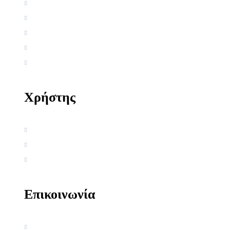
Αρχική
Βιογραφία
Ελληνική Εργογραφία
Ξένη Εργογραφία
Αρθρογραφία
Χρήστης
Όροι χρήσης
Πολιτική απορρήτου
Πολιτική Cookies
Επικοινωνία
Ακαδημία Κοσμοσυστημικής