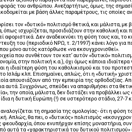
φοράς του ανθρώπου. Ανεξαρτήτως, όμως, της σημασί
 οικοδομείται με βάση άλλες παραμέτρους, τις οποίες 
ορίσει τον «δυτικό» πολιτισμό θετικά, και μάλιστα, μ
α, όπως ισχυρίζεται, προσιδιάζουν στην καθολική και 
 αφοριστικά. Δεν αναδεικνύει τη φύση τους και, το κυ
ευξη του (περιοδικό ΝΡΩ, τ. 2/1997) κάνει λόγο για 
ο που μόνο αυτός κατόρθωσε «να εκσυγχρονισθεί».
χεία που συνθέτουν τον κατ’ αυτόν «δυτικό» πολιτισμ
νομία, στην πολιτική κ.α.), όχι όμως κάποια ιδιαίτερ
ίναι η ιδιαίτερη φύση του καθολικισμού και του προτε
ο Ισλάμ κλπ. Επισημαίνει, απλώς, ότι η «δυτική» χρισ
ία απουσιάζουν από την εμπειρία της ορθοδοξίας. Απο
ια αυτά. Συγχρόνως, σπεύδει να απαριθμήσει στα θετι
», την οποία, μάλιστα, δεν διστάζει να προβάλλει ως
 ίδια η δυτική Ευρώπη (!) σε υστερότερο στάδιο, 27-7 
 αναλογίζεται τη σημασία της ομολογίας- ότι η φύση τ
κή. Απλώς, θα πει, ο «δυτικός» πολιτισμός «εκσυγχρ
ως φεουδαρχία, όπου ενυπήρχαν επίσης μοναστήρια, συν
πό αυτά τα «χαρακτηριστικά του δυτικού πολιτισμού» 