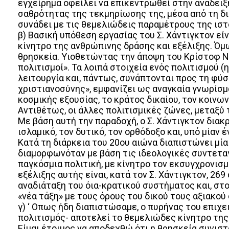
εγχείρημα οφείλει να επικεντρωθεί στην ανάδειξ
σαθρότητας της τεκμηρίωσης της, μέσα από τη δι
συνάδει με τις θεμελιώδεις παραμέτρους της ιστ
β) Βασική υπόθεση εργασίας του Σ. Χάντιγκτον είν
κίνητρο της ανθρώπινης δράσης και εξέλιξης. Όμω
θρησκεία. Υιοθετώντας την άποψη του Κρίστοφ Ντ
πολιτισμοί». Τα λοιπά στοιχεία ενός πολιτισμού (η 
λειτουργία και, πάντως, συνάπτονται προς τη φύσ
χριστιανοσύνης», εμφανίζει ως αναγκαία γνωρίσμα
κοσμικής εξουσίας, το κράτος δικαίου, τον κοιν
Αντιθέτως, οι άλλες πολιτισμικές ζώνες, μεταξύ
Με βάση αυτή την παραδοχή, ο Σ. Χάντιγκτον διακρ
ισλαμικό, τον δυτικό, τον ορθόδοξο και, υπό μίαν 
Κατά τη διάρκεια του 20ου αιώνα διαπιστώνει μία
διαμορφωνόταν με βάση τις ιδεολογικές συντετα
παγκόσμια πολιτική, με κίνητρο τον εκσυγχρονι
εξέλιξης αυτής είναι, κατά τον Σ. Χάντιγκτον, 269
αναδιάταξη του όια-κρατικού συστήματος και, στ
«νέα τάξη» με τους όρους του δικού τους αξιακού
γ) ‘ Οπως ήδη διαπιστώσαμε, ο πυρήνας του επιχε
πολιτισμός- αποτελεί το θεμελιώδες κίνητρο της 
Είμαι έτοιμος να αποδεχθώ ότι η θρησκεία συνιστ