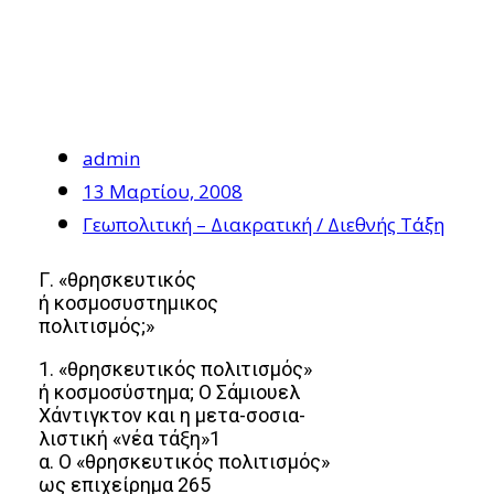
admin
13 Μαρτίου, 2008
Γεωπολιτική – Διακρατική / Διεθνής Τάξη
Γ. «θρησκευτικός
ή κοσμοσυστημικος
πολιτισμός;»
1. «θρησκευτικός πολιτισμός»
ή κοσμοσύστημα; Ο Σάμιουελ
Χάντιγκτον και η μετα-σοσια-
λιστική «νέα τάξη»1
α. Ο «θρησκευτικός πολιτισμός»
ως επιχείρημα 265