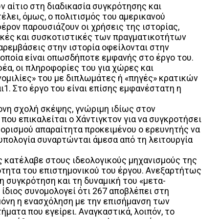
ύν αίτιο στη διαδικασία συγκρότησης και
λει, όμως, ο πολιτισμός του αμερικανού
φέρον παρουσιάζουν οι χρήσεις της ιστορίας,
ι-κές και συσκοτιστικές των πραγματικοτήτων
παρεμβάσεις στην ιστορία οφείλονται στην
η οποία είναι οπωσδήποτε εμφανής στο έργο του.
φέα, οι πληροφορίες του για χώρες και
νομιλίες» του με διπλωμάτες ή «πηγές» κρατικών
ι1. Στο έργο του είναι επίσης εμφανέστατη η
ονη σχολή σκέψης, γνώριμη ιδίως στον
 που επικαλείται ο Χάντιγκτον για να συγκροτήσει
εξ ορισμού απαραίτητα προκειμένου ο ερευνητής να
τυπολογία συναρτώνται άμεσα από τη λειτουργία
ιος κατέλαβε στους ιδεολογικούς μηχανισμούς της
οιότητα του επιστημονικού του έργου. Ανεξαρτήτως
η συγκρότηση και τη δυναμική του «μετα-
 ίδιος συνομολογεί ότι 267 αποβλέπει στη
μόνη η ενασχόληση με την επισήμανση των
ματα που εγείρει. Αναγκαστικά, λοιπόν, το