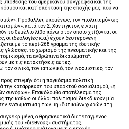
ης υπόθεσης του αμερικανού συγγραφέα και της
όσμου και κατ’ επέκταση της εποχής μας, που να
τισμών». Προβάλλει, επομένως, τον «πολιτισμό» ως
ισμών», κατά τον Σ. Χάντιγκτον, είναι η
ν το θεμέλιο λίθο πάνω στον οποίο χτίζονται οι
ες, οι ιδεολογίες κ.α.) έχουν δευτερογενή
ίζεται με το περί-268 γράμμα της «δυτικής
ίς γλώσσες, το χωρισμό της πνευματικής και της
ατομικισμό, τα ανθρώπινα δικαιώματα^.
ουν με τις κατακτήσεις αυτές.
τον σινικό, τον ιαπωνικό, τον ινόουιστικό, τον
 προς στιγμήν ότι η παγκόσμια πολιτική
ά την κατάρρευση του υπαρκτού σοσιαλισμού, «η
ικών συνόρων». Επακόλουθο αποτέλεσμα της
ος της καθώς οι άλλοι πολιτισμοί διεκδικούν μία
ά, την ενσωμάτωση των μη «δυτικών» χωρών στη
αι συγκεκριμένα, ο θρησκευτικά διατεταγμένος
αμικής του «διεθνούς» συστήματος.
ερο ή λιγότερο ανάλογα με τις εποχές,