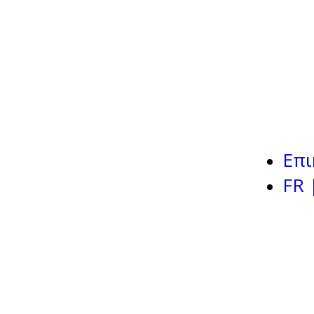
Επι
FR 