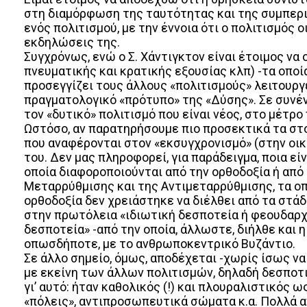
στη διαμόρφωση της ταυτότητας και της συμπερι
ενός πολιτισμού, με την έννοια ότι ο πολιτισμός
εκδηλώσεις της.
Συγχρόνως, ενώ ο Σ. Χάντιγκτον είναι έτοιμος να 
πνευματικής και κρατικής εξουσίας κλπ) -τα οποί
προσεγγίζει τους άλλους «πολιτισμούς» λειτουργεί
πραγματολογικό «πρότυπο» της «Δύσης». Σε συνέντ
τον «δυτικό» πολιτισμό που είναι νέος, στο μέτρ
Ωστόσο, αν παρατηρήσουμε πιο προσεκτικά τα στοι
που αναφέρονται στον «εκσυγχρονισμό» (στην οικο
του. Δεν μας πληροφορεί, για παράδειγμα, ποια ε
οποία διαφοροποιούνται από την ορθοδοξία ή από τ
Μεταρρύθμισης και της Αντιμεταρρύθμισης, τα οπο
ορθοδοξία δεν χρειάστηκε να διέλθει από τα στάδ
στην πρωτόλεια «ιδιωτική δεσποτεία ή φεουδαρχία
δεσποτεία» -από την οποία, άλλωστε, διήλθε και η
οπωσδήποτε, με το ανθρωποκεντρικό Βυζάντιο.
Σε άλλο σημείο, όμως, αποδέχεται -χωρίς ίσως να
με εκείνη των άλλων πολιτισμών, δηλαδή δεσποτι
γι’ αυτό: ήταν καθολικός (!) και πλουραλιστικός 
«πόλεις», αντιπροσωπευτικά σώματα κ.α. Πολλά α