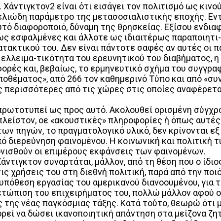
 Χάντιγκτον2 είναι ότι εισάγει τον πολιτισμό ως κινο
λιώδη παράμετρο της μετασοσιαλιστικής εποχής. Εντέ
αυτό διαφοροποιό, δύναμη της θρησκείας. Εξίσου ενδια
 ως εσφαλμένες και άλλοτε ως ιδιαιτέρως παραποιητ
ατακτικού του. Δεν είναι πάντοτε σαφές αν αυτές οι 
ν ελλειμα-τικότητα του ερευνητικού του διαβήματος, 
φορές και, βεβαίως, το ερμηνευτικό σχήμα του συγγρα
ποθέματος», από 266 τον καθημερινό Τύπο και από «συ
ις περισσότερες από τις χώρες στις οποίες αναφέρετα
ν πρωτοτυπεί ως προς αυτό. Ακολουθεί ορισμένη σύγχρ
 πλείστον, οε «ακουστικές» πληροφορίες ή όπως αυτές
 των πηγών, το πραγματολογικό υλικό, δεν κρίνονται 
πό διερεύνηση φαινομένου. Η κοινωνική και πολιτική 
ονισθούν οι επιμέρους εκφάνσεις των φαινομένων.
 Χάντιγκτον συναρτάται, μάλλον, από τη θέση που ο ίδ
τις χρήσεις του στη διεθνή πολιτική, παρά από την π
υπόθεση εργασίας του αμερικανού διανοουμένου, για τ
μετώπιση του επιχειρήματος του, πολλώ μάλλον αφού ο
 της νέας παγκόσμιας τάξης. Κατά τούτο, θεωρώ ότι 
εί να δώσει ικανοποιητική απάντηση στα μείζονα ζητή