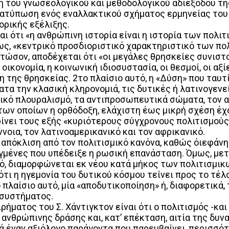
η του γνωσεολογικού και μεθοδολογικού αδιεξόδου τ
ατύπωση ενός εναλλακτικού σχήματος ερμηνείας του κ
ορικής εξέλιξης.
αι ότι «η ανθρώπινη ιστορία είναι η ιστορία των πολι
ς, «κεντρικό προσδιοριστικό χαρακτηριστικό των πολιτ
ώσον, αποδέχεται ότι «οι μεγάλες θρησκείες συνιστού
οικονομία, η κοινωνική ιδιοσυστασία, οι θεσμοί, οι αξί
η της θρησκείας. 2το πλαίσιο αυτό, η «Δύση» που ταυτ
τα την κλασική κληρονομιά, τις δυτικές ή λατινογενε
ωνικό πλουραλισμό, τα αντιπροσωπευτικά σώματα, τον 
 των οποίων η ορθόδοξη, ελάχιστη έως μικρή σχέση έχ
ίνει τους εξής «κυριότερους σύγχρονους πολιτισμούς»: 
έννοια, τον λατινοαμερικανικό και τον αφρικανικό.
 απόκλιση από τον πολιτισμικό κανόνα, καθώς όιεφάνη
γμένες που υπέδειξε η ρωσική επανάσταση. Όμως, μετ
σμό, διαμορφώνεται εκ νέου κατά μήκος των πολιτισμ
 ότι η ηγεμονία του δυτικού κόσμου τείνει προς το τέλ
ο πλαίσιο αυτό, μία «αποδυτικοποίηση» ή, διαφορετικ
 συστήματος.
ιρήματος του Σ. Χάντιγκτον είναι ότι ο πολιτισμός -κ
ανθρώπινης δράσης και, κατ’ επέκταση, αιτία της δυν
ά έναν αξιόλογο παράγοντα που παρεμβαίνει, περισσότ