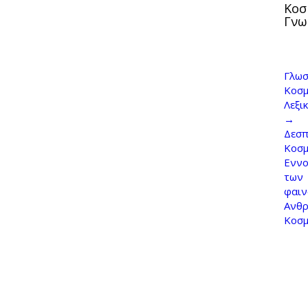
Κοσ
Γνω
Γλωσ
Κοσμ
Λεξι
→
Δεσπ
Κοσ
Εννο
των
φαι
Ανθρ
Κοσ