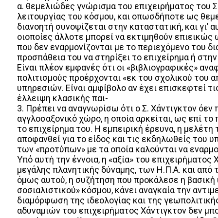
α. θεμελιώδες γνώρισμα του επιχειρήματος του Σ.
λειτουργίας του κόσμου, και οπωσδήποτε ως θεμε
διανοητή συνοψίζεται στην καταστατική, και γι’ 
οιοποίες άλλοτε μπορεί να εκτιμηθούν επιεικώς
που δεν εναρμονίζονται με το περιεχόμενο του δι
προσπάθεια του να στηρίξει το επιχείρημα ή στη
Είναι πλέον εμφανές ότι οι «βιβλιογραφικές» ανα
πολιτισμούς προέρχονται «εκ του σχολικού του α
υπηρεσιών. Είναι αμφίβολο αν έχει επισκεφτεί τ
έλλειψη κλασικής παι-
3. Πρέπει να αναγνωρίσω ότι ο Σ. Χάντιγκτον όε
αγγλοσαξονικό χώρο, η οποία αρκείται, ως επί το
το επιχείρημα του. Η εμπειρική έρευνα, η μελέτη
αποφανθεί για το είδος και τις εκδηλωθείς του υ
των «προτύπων» με τα οποία καλούνται να εναρμ
Υπό αυτή την έννοια, η «αξία» του επιχειρήματος
μεγάλης πλανητικής δύναμης, των Η.Π.Α. και από 
όμως αυτού, η συζήτηση που προκάλεσε η βασική 
σοσιαλιστικού» κόσμου, κάνει αναγκαία την αντι
διαμόρφωση της ιδεολογίας και της γεωπολιτικής
αδυναμιών του επιχειρήματος Χάντιγκτον δεν μπορ