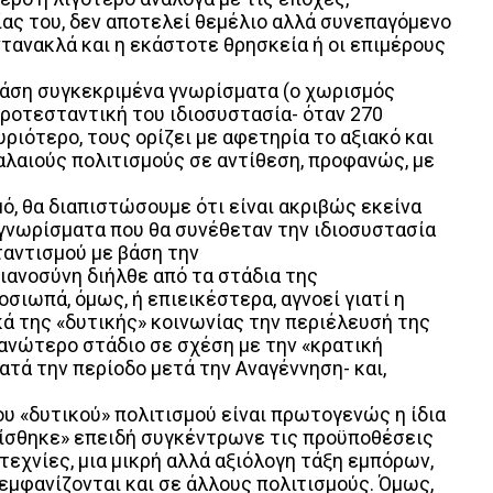
ας του, δεν αποτελεί θεμέλιο αλλά συνεπαγόμενο
αντανακλά και η εκάστοτε θρησκεία ή οι επιμέρους
ε βάση συγκεκριμένα γνωρίσματα (ο χωρισμός
προτεσταντική του ιδιοσυστασία- όταν 270
ριότερο, τους ορίζει με αφετηρία το αξιακό και
παλαιούς πολιτισμούς σε αντίθεση, προφανώς, με
ό, θα διαπιστώσουμε ότι είναι ακριβώς εκείνα
α γνωρίσματα που θα συνέθεταν την ιδιοσυστασία
σταντισμού με βάση την
τιανοσύνη διήλθε από τα στάδια της
σιωπά, όμως, ή επιεικέστερα, αγνοεί γιατί η
κά της «δυτικής» κοινωνίας την περιέλευσή της
 ανώτερο στάδιο σε σχέση με την «κρατική
κατά την περίοδο μετά την Αναγέννηση- και,
ου «δυτικού» πολιτισμού είναι πρωτογενώς η ίδια
ονίσθηκε» επειδή συγκέντρωνε τις προϋποθέσεις
τεχνίες, μια μικρή αλλά αξιόλογη τάξη εμπόρων,
εμφανίζονται και σε άλλους πολιτισμούς. Όμως,